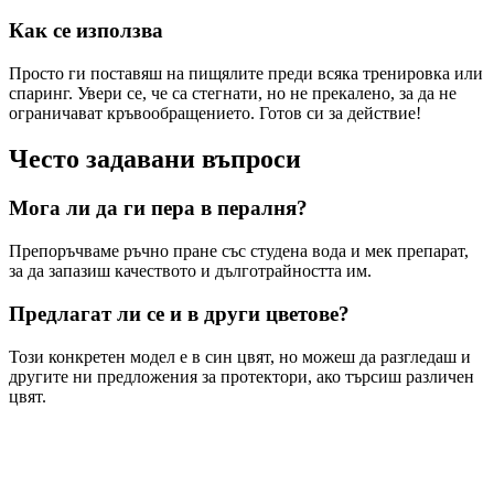
Как се използва
Просто ги поставяш на пищялите преди всяка тренировка или
спаринг. Увери се, че са стегнати, но не прекалено, за да не
ограничават кръвообращението. Готов си за действие!
Често задавани въпроси
Мога ли да ги пера в пералня?
Препоръчваме ръчно пране със студена вода и мек препарат,
за да запазиш качеството и дълготрайността им.
Предлагат ли се и в други цветове?
Този конкретен модел е в син цвят, но можеш да разгледаш и
другите ни предложения за протектори, ако търсиш различен
цвят.