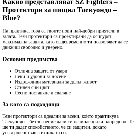
Какво представляват SZ Fighters –
Протектори за пищял Таекуондо –
Blue?
На практика, това са твоите нови най-добри приятели в
залата. Тези протектори са проектирани да осигурят
максимална защита, като същевременно ти позволяват да се
движиш свободно и уверено.
Основни предимства
Отлична защита от удари
Леки и удобни за носене
Издръжливи материали за дълъг живот
Стилен син цвят
Лесно поставяне и сваляне
За кого са подходящи
Тези протектори са идеални за всеки, който практикува
Таекуондо – без значение дали си начинаещ или напреднал. Те
ще ти дадат спокойствието, че си защитен, докато
усъвършенстваш техниката си.