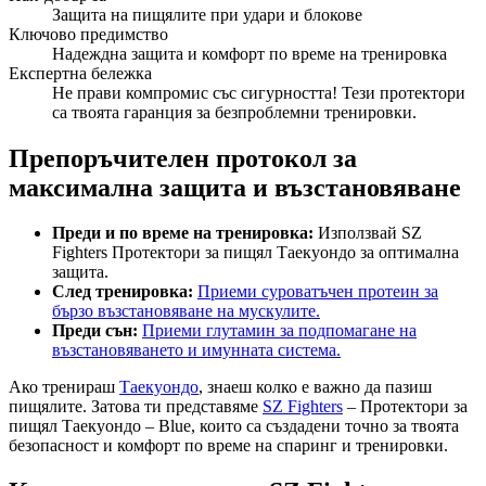
Защита на пищялите при удари и блокове
Ключово предимство
Надеждна защита и комфорт по време на тренировка
Експертна бележка
Не прави компромис със сигурността! Тези протектори
са твоята гаранция за безпроблемни тренировки.
Препоръчителен протокол за
максимална защита и възстановяване
Преди и по време на тренировка:
Използвай SZ
Fighters Протектори за пищял Таекуондо за оптимална
защита.
След тренировка:
Приеми суроватъчен протеин за
бързо възстановяване на мускулите.
Преди сън:
Приеми глутамин за подпомагане на
възстановяването и имунната система.
Ако тренираш
Таекуондо
, знаеш колко е важно да пазиш
пищялите. Затова ти представяме
SZ Fighters
– Протектори за
пищял Таекуондо – Blue, които са създадени точно за твоята
безопасност и комфорт по време на спаринг и тренировки.