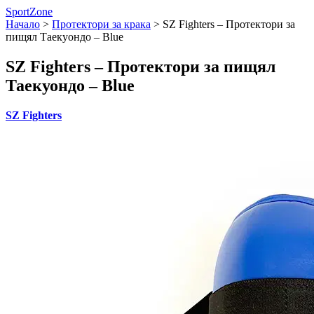
SportZone
Начало
>
Протектори за крака
>
SZ Fighters – Протектори за
пищял Таекуондо – Blue
SZ Fighters – Протектори за пищял
Таекуондо – Blue
SZ Fighters