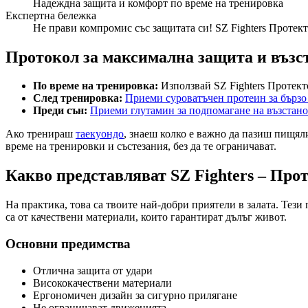
Надеждна защита и комфорт по време на тренировка
Експертна бележка
Не прави компромис със защитата си! SZ Fighters Протек
Протокол за максимална защита и възс
По време на тренировка:
Използвай SZ Fighters Протект
След тренировка:
Приеми суроватъчен протеин за бързо
Преди сън:
Приеми глутамин за подпомагане на възстано
Ако тренираш
таекуондо
, знаеш колко е важно да пазиш пищял
време на тренировки и състезания, без да те ограничават.
Какво представляват SZ Fighters – Про
На практика, това са твоите най-добри приятели в залата. Тез
са от качествени материали, които гарантират дълъг живот.
Основни предимства
Отлична защита от удари
Висококачествени материали
Ергономичен дизайн за сигурно прилягане
Не ограничават движенията