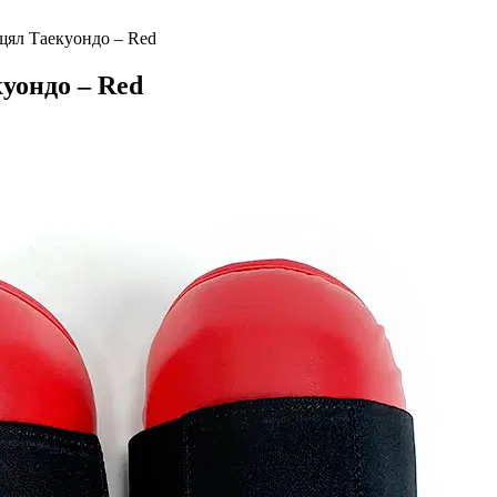
ищял Таекуондо – Red
куондо – Red