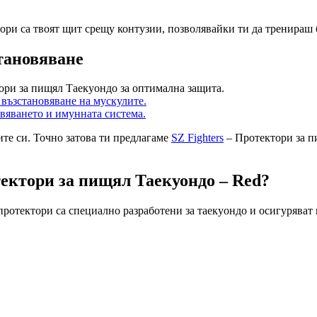
тори са твоят щит срещу контузии, позволявайки ти да тренираш 
тановяване
ори за пищял Таекуондо за оптимална защита.
 възстановяване на мускулите.
вяването и имунната система.
ите си. Точно затова ти предлагаме
SZ Fighters
– Протектори за пи
тектори за пищял Таекуондо – Red?
и протектори са специално разработени за таекуондо и осигурява