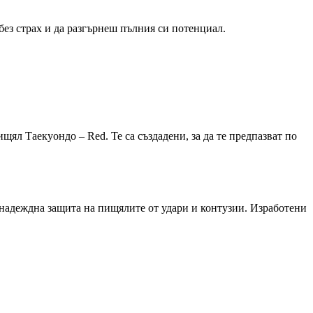
без страх и да разгърнеш пълния си потенциал.
щял Таекуондо – Red. Те са създадени, за да те предпазват по
т надеждна защита на пищялите от удари и контузии. Изработени