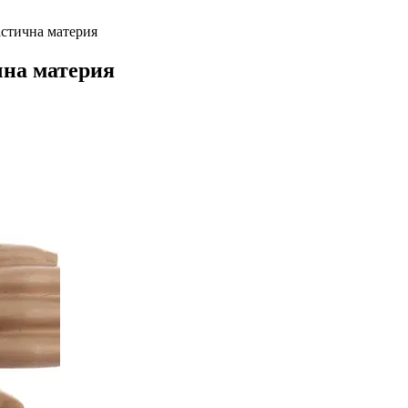
ластична материя
чна материя