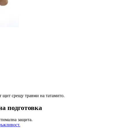
т щит срещу травми на татамито.
на подготовка
птимална защита.
ръжливост.