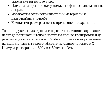
укрепване на цялото тяло.
Идеална за тренировки у дома, във фитнес залата или на
открито.
Изработена от висококачествени материали за
дълготрайна употреба.
Компактен размер за лесно пренасяне и съхранение.
Този продукт е подходящ за спортисти и активни хора, които
целят да повишат интензивността на своите тренировки и да
развият мускулната си сила. Особено полезна е за укрепване
на долната част на тялото. Нивото на съпротивление е X-
Heavy, а размерите са 600мм х 50мм х 1,3мм.