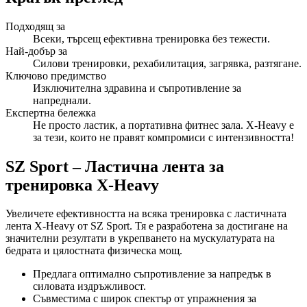
Подходящ за
Всеки, търсещ ефективна тренировка без тежести.
Най-добър за
Силови тренировки, рехабилитация, загрявка, разтягане.
Ключово предимство
Изключителна здравина и съпротивление за
напреднали.
Експертна бележка
Не просто ластик, а портативна фитнес зала. X-Heavy е
за тези, които не правят компромиси с интензивността!
SZ Sport – Ластична лента за
тренировка X-Heavy
Увеличете ефективността на всяка тренировка с ластичната
лента X-Heavy от SZ Sport. Тя е разработена за достигане на
значителни резултати в укрепването на мускулатурата на
бедрата и цялостната физическа мощ.
Предлага оптимално съпротивление за напредък в
силовата издръжливост.
Съвместима с широк спектър от упражнения за