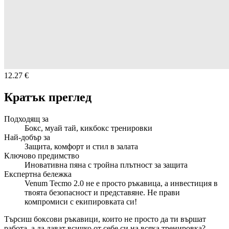
12.27 €
Кратък преглед
Подходящ за
Бокс, муай тай, кикбокс тренировки
Най-добър за
Защита, комфорт и стил в залата
Ключово предимство
Иновативна пяна с тройна плътност за защита
Експертна бележка
Venum Tecmo 2.0 не е просто ръкавица, а инвестиция в
твоята безопасност и представяне. Не прави
компромиси с екипировката си!
Търсиш боксови ръкавици, които не просто да ти вършат
работа, а да дават всичко от себе си на всяка тренировка?