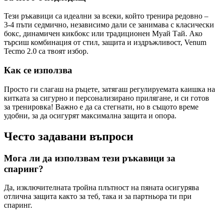
Тези ръкавици са идеални за всеки, който тренира редовно –
3-4 пъти седмично, независимо дали се занимава с класически
бокс, динамичен кикбокс или традиционен Муай Тай. Ако
търсиш комбинация от стил, защита и издръжливост, Venum
Tecmo 2.0 са твоят избор.
Как се използва
Просто ги слагаш на ръцете, затягаш регулируемата каишка на
китката за сигурно и персонализирано прилягане, и си готов
за тренировка! Важно е да са стегнати, но в същото време
удобни, за да осигурят максимална защита и опора.
Често задавани въпроси
Мога ли да използвам тези ръкавици за
спаринг?
Да, изключителната тройна плътност на пяната осигурява
отлична защита както за теб, така и за партньора ти при
спаринг.