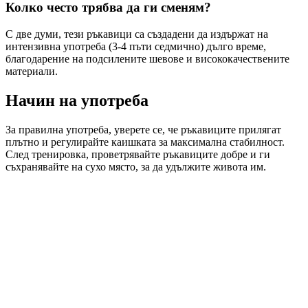
Колко често трябва да ги сменям?
С две думи, тези ръкавици са създадени да издържат на
интензивна употреба (3-4 пъти седмично) дълго време,
благодарение на подсилените шевове и висококачествените
материали.
Начин на употреба
За правилна употреба, уверете се, че ръкавиците прилягат
плътно и регулирайте каишката за максимална стабилност.
След тренировка, проветрявайте ръкавиците добре и ги
съхранявайте на сухо място, за да удължите живота им.