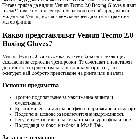
Тогава трябва да видиш Venum Tecmo 2.0 Boxing Gloves в цвят
пясък! Това е новата генерация на един от най-продаваните
модели на Venum, но със свеж, модерен дизайн и страхотен
матов финиш.
Какво представляват Venum Tecmo 2.0
Boxing Gloves?
Venum Tecmo 2.0 са висококачествени боксови ръкавици,
създадени за сериозни тренировки. Те съчетават иновативен
дизайн с усъвършенствана защита и комфорт, за да ти
осигурят най-доброто представяне на ринга или в залата.
Основни предимства
Тройно подплатяване за максимална защита и
омекотяване.
Ергономичен дизайн за перфектно прилягане и комфорт.
Подсилени шевове за изключителна издръжливост.
Регулируема каишка на китката за сигурно фиксиране.
Подходящи за бокс, кикбокс и Муай Тай.
За кого е подходящ