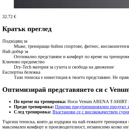
32.72 €
Кратък преглед
Подходящ за
Мъже, трениращи бойни спортове, фитнес, високоинтенз
Най-добър за
Оптимално представяне и комфорт по време на трениров
Ключово предимство
Dry-Tech материя за сухота и свобода на движение
Експертна бележка
Тази тениска е инвестиция в твоето представяне. Не пра
Оптимизирай представянето си с Venu
По време на тренировка:
Носи Venum ARENA T-SHIRT за
Преди тренировка:
Приеми предтренировъчен продукт з
След тренировка:
Възстанови се с висококачествен сур
Търсиш тениска, която да издържи на най-тежките тренировки
максимален комфорт и производителност, независимо колко инт