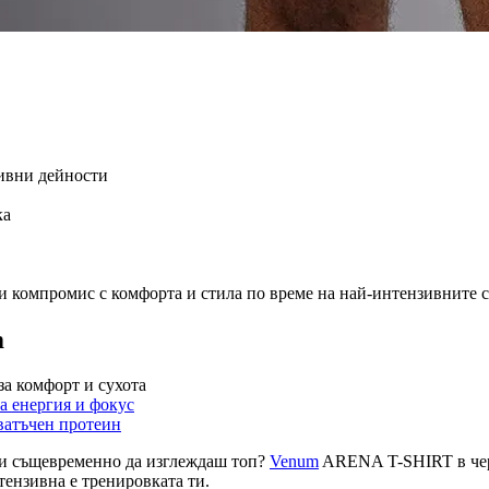
ивни дейности
ка
ви компромис с комфорта и стила по време на най-интензивните 
m
 комфорт и сухота
а енергия и фокус
оватъчен протеин
 и същевременно да изглеждаш топ?
Venum
ARENA T-SHIRT в черно
ензивна е тренировката ти.