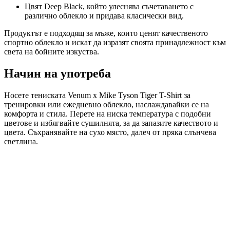
Цвят Deep Black, който улеснява съчетаването с
различно облекло и придава класически вид.
Продуктът е подходящ за мъже, които ценят качественото
спортно облекло и искат да изразят своята принадлежност към
света на бойните изкуства.
Начин на употреба
Носете тениската Venum x Mike Tyson Tiger T-Shirt за
тренировки или ежедневно облекло, наслаждавайки се на
комфорта и стила. Перете на ниска температура с подобни
цветове и избягвайте сушилнята, за да запазите качеството и
цвета. Съхранявайте на сухо място, далеч от пряка слънчева
светлина.