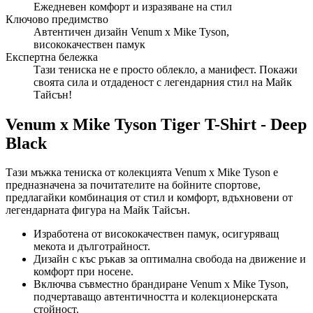
Ежедневен комфорт и изразяване на стил
Ключово предимство
Автентичен дизайн Venum x Mike Tyson,
висококачествен памук
Експертна бележка
Тази тениска не е просто облекло, а манифест. Покажи
своята сила и отдаденост с легендарния стил на Майк
Тайсън!
Venum x Mike Tyson Tiger T-Shirt - Deep
Black
Тази мъжка тениска от колекцията Venum x Mike Tyson е
предназначена за почитателите на бойните спортове,
предлагайки комбинация от стил и комфорт, вдъхновени от
легендарната фигура на Майк Тайсън.
Изработена от висококачествен памук, осигуряващ
мекота и дълготрайност.
Дизайн с къс ръкав за оптимална свобода на движение и
комфорт при носене.
Включва съвместно брандиране Venum x Mike Tyson,
подчертаващо автентичността и колекционерската
стойност.