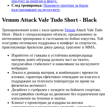
продукт за енергия и фокус.
След тренировка:
Приемете протеин за бързо
възстановяване на мускулите.
Venum Attack Vale Tudo Short - Black
Тренировъчният клин с къси крачоли
Venum
Attack Vale Tudo
Short - Black е специализирано облекло, предназначено за
интензивни тренировки и състезания по бойни изкуства. Той
осигурява оптимална поддръжка и комфорт за спортисти,
практикуващи бразилско джиу-джицу, граплинг и ММА.
Изработен от гъвкава и устойчива компресираща
материя, която обгръща долната част на тялото,
предлагайки стабилност и намаляване на мускулните
вибрации.
Леката и дишаща материя, в комбинация с мрежести
вложки, гарантира ефективно отвеждане на влагата и
поддържане на телесната температура по време на
физическа активност.
Дизайнът е съобразен с нуждите на бойните спортове,
осигурявайки свобода на движение без ограничения при
изпълнение на техники и хватки.
Клинът е проектиран да издържа на високи
натоварвания и многократна употреба, запазвайки