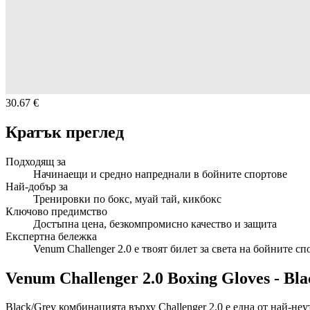
30.67 €
Кратък преглед
Подходящ за
Начинаещи и средно напреднали в бойните спортове
Най-добър за
Тренировки по бокс, муай тай, кикбокс
Ключово предимство
Достъпна цена, безкомпромисно качество и защита
Експертна бележка
Venum Challenger 2.0 е твоят билет за света на бойните с
Venum Challenger 2.0 Boxing Gloves - Bl
Black/Grey комбинацията върху Challenger 2.0 е една от най-не