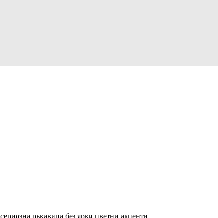
а сериозна ръкавица без ярки цветни акценти.