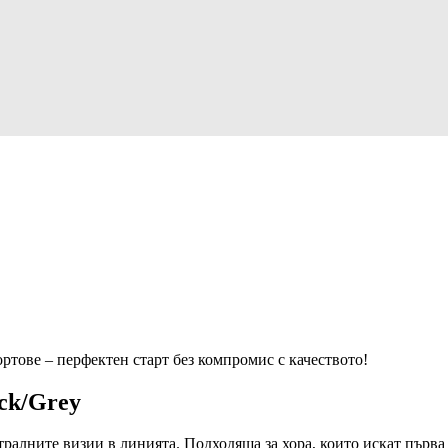
портове – перфектен старт без компромис с качеството!
ack/Grey
утралните визии в линията. Подходяща за хора, които искат първ