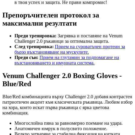
в твоя успех и защита. Не прави компромис!
Препоръчителен протокол за
максимални резултати
Преди тренировка:
Загрявка и поставяне на Venum
Challenger 2.0 ръкавици за оптимална защита.
След тренировка:
Прием на суроватъчен протеин за
бързо възстановяване на мускулите.
Преди сън:
Прием на глутамин за подпомагане на
възстановяването и имунната система.
Venum Challenger 2.0 Boxing Gloves -
Blue/Red
Blue/Red комбинацията върху Challenger 2.0 добавя контрастен
патриотичен акцент към класическата ръкавица. Любим избор
на хора, които искат първа ръкавица с ярка цветова
комбинация.
Многослойна пяна за равномерно поемане на удара.
Анатомичен юмрук в полусвито положение.
Велкро затваряне за стабилна фиксация на китката.