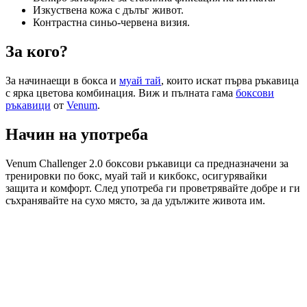
Изкуствена кожа с дълъг живот.
Контрастна синьо-червена визия.
За кого?
За начинаещи в боксa и
муай тай
, които искат първа ръкавица
с ярка цветова комбинация. Виж и пълната гама
боксови
ръкавици
от
Venum
.
Начин на употреба
Venum Challenger 2.0 боксови ръкавици са предназначени за
тренировки по бокс, муай тай и кикбокс, осигурявайки
защита и комфорт. След употреба ги проветрявайте добре и ги
съхранявайте на сухо място, за да удължите живота им.