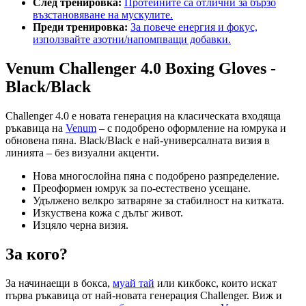
След тренировка:
Протеините са отлични за бързо
възстановяване на мускулите.
Преди тренировка:
За повече енергия и фокус,
използвайте азотни/напомпващи добавки.
Venum Challenger 4.0 Boxing Gloves -
Black/Black
Challenger 4.0 е новата генерация на класическата входяща
ръкавица на
Venum
– с подобрено оформление на юмрука и
обновена пяна. Black/Black е най-универсалната визия в
линията – без визуални акценти.
Нова многослойна пяна с подобрено разпределение.
Преоформен юмрук за по-естествено усещане.
Удължено велкро затваряне за стабилност на китката.
Изкуствена кожа с дълъг живот.
Изцяло черна визия.
За кого?
За начинаещи в бокса,
муай тай
или кикбокс, които искат
първа ръкавица от най-новата генерация Challenger. Виж и