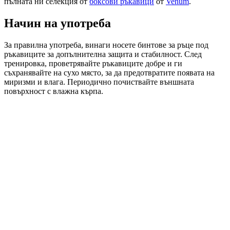
пълната ни селекция от
боксови ръкавици
от
Venum
.
Начин на употреба
За правилна употреба, винаги носете бинтове за ръце под
ръкавиците за допълнителна защита и стабилност. След
тренировка, проветрявайте ръкавиците добре и ги
съхранявайте на сухо място, за да предотвратите появата на
миризми и влага. Периодично почиствайте външната
повърхност с влажна кърпа.