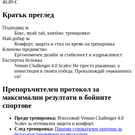
40.89 €
Кратък преглед
Подходящ за
Бокс, муай тай, кикбокс тренировки
Най-добър за
Комфорт, защита и стил по време на тренировка
Ключово предимство
Ергономичен дизайн за стабилност и издръжливост
Експертна бележка
Venum Challenger 4.0 Scales: Не просто ръкавици, а
инвестиция в твоята победа. Превъзхождай очакванията
си!
Препоръчителен протокол за
максимални резултати в бойните
спортове
Преди тренировка:
Използвай Venum Challenger 4.0
Scales за оптимална защита и комфорт.
След тренировка:
Приеми суроватъчен протеин за
бързо възстановяване на мускулите.