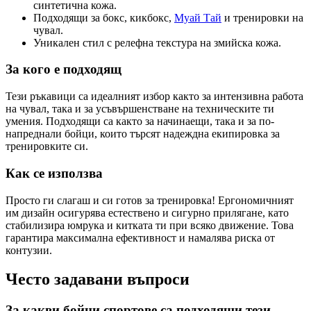
синтетична кожа.
Подходящи за бокс, кикбокс,
Муай Тай
и тренировки на
чувал.
Уникален стил с релефна текстура на змийска кожа.
За кого е подходящ
Тези ръкавици са идеалният избор както за интензивна работа
на чувал, така и за усъвършенстване на техническите ти
умения. Подходящи са както за начинаещи, така и за по-
напреднали бойци, които търсят надеждна екипировка за
тренировките си.
Как се използва
Просто ги слагаш и си готов за тренировка! Ергономичният
им дизайн осигурява естествено и сигурно прилягане, като
стабилизира юмрука и китката ти при всяко движение. Това
гарантира максимална ефективност и намалява риска от
контузии.
Често задавани въпроси
За какви бойни спортове са подходящи тези