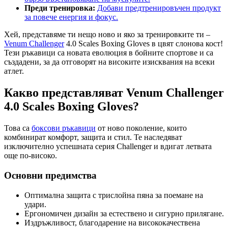
Преди тренировка:
Добави предтренировъчен продукт
за повече енергия и фокус.
Хей, представяме ти нещо ново и яко за тренировките ти –
Venum Challenger
4.0 Scales Boxing Gloves в цвят слонова кост!
Тези ръкавици са новата еволюция в бойните спортове и са
създадени, за да отговорят на високите изисквания на всеки
атлет.
Какво представляват Venum Challenger
4.0 Scales Boxing Gloves?
Това са
боксови ръкавици
от ново поколение, които
комбинират комфорт, защита и стил. Те наследяват
изключително успешната серия Challenger и вдигат летвата
още по-високо.
Основни предимства
Оптимална защита с трислойна пяна за поемане на
удари.
Ергономичен дизайн за естествено и сигурно прилягане.
Издръжливост, благодарение на висококачествена