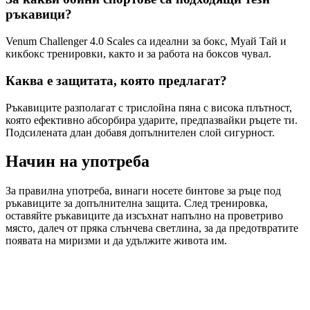
ръкавици?
Venum Challenger 4.0 Scales са идеални за бокс, Муай Тай и
кикбокс тренировки, както и за работа на боксов чувал.
Каква е защитата, която предлагат?
Ръкавиците разполагат с трислойна пяна с висока плътност,
която ефективно абсорбира ударите, предпазвайки ръцете ти.
Подсилената длан добавя допълнителен слой сигурност.
Начин на употреба
За правилна употреба, винаги носете бинтове за ръце под
ръкавиците за допълнителна защита. След тренировка,
оставяйте ръкавиците да изсъхнат напълно на проветриво
място, далеч от пряка слънчева светлина, за да предотвратите
появата на миризми и да удължите живота им.