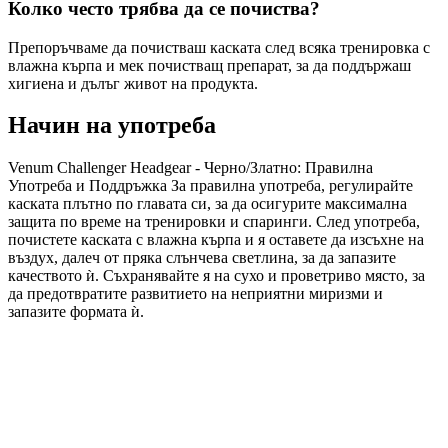
Колко често трябва да се почиства?
Препоръчваме да почистваш каската след всяка тренировка с
влажна кърпа и мек почистващ препарат, за да поддържаш
хигиена и дълъг живот на продукта.
Начин на употреба
Venum Challenger Headgear - Черно/Златно: Правилна
Употреба и Поддръжка За правилна употреба, регулирайте
каската плътно по главата си, за да осигурите максимална
защита по време на тренировки и спаринги. След употреба,
почистете каската с влажна кърпа и я оставете да изсъхне на
въздух, далеч от пряка слънчева светлина, за да запазите
качеството ѝ. Съхранявайте я на сухо и проветриво място, за
да предотвратите развитието на неприятни миризми и
запазите формата ѝ.