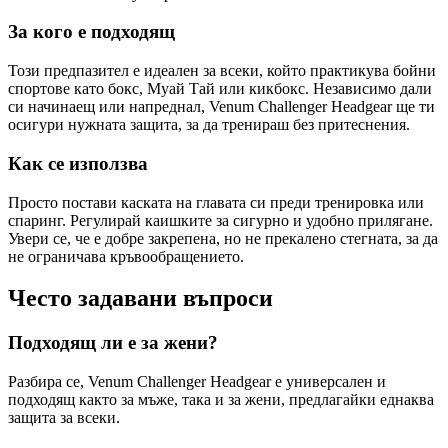
За кого е подходящ
Този предпазител е идеален за всеки, който практикува бойни
спортове като бокс, Муай Тай или кикбокс. Независимо дали
си начинаещ или напреднал, Venum Challenger Headgear ще ти
осигури нужната защита, за да тренираш без притеснения.
Как се използва
Просто постави каската на главата си преди тренировка или
спаринг. Регулирай каишките за сигурно и удобно прилягане.
Увери се, че е добре закрепена, но не прекалено стегната, за да
не ограничава кръвообращението.
Често задавани въпроси
Подходящ ли е за жени?
Разбира се, Venum Challenger Headgear е универсален и
подходящ както за мъже, така и за жени, предлагайки еднаква
защита за всеки.