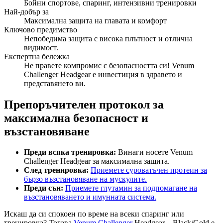
Бойни спортове, спаринг, интензивни тренировки
Най-добър за
Максимална защита на главата и комфорт
Ключово предимство
Непобедима защита с висока плътност и отлична
видимост.
Експертна бележка
Не правете компромис с безопасността си! Venum
Challenger Headgear е инвестиция в здравето и
представянето ви.
Препоръчителен протокол за
максимална безопасност и
възстановяване
Преди всяка тренировка:
Винаги носете Venum
Challenger Headgear за максимална защита.
След тренировка:
Приемете суроватъчен протеин за
бързо възстановяване на мускулите.
Преди сън:
Приемете глутамин за подпомагане на
възстановяването и имунната система.
Искаш да си спокоен по време на всеки спаринг или
тренировка? Тогава
Venum Challenger
Headgear – Black/Gold е