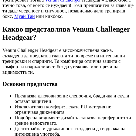
точно това, от което се нуждаеш! Този предпазител за глава ще
ти даде увереност и сигурност, независимо дали тренираш
бокс,
Муай Тай
или кикбокс.
Какво представлява Venum Challenger
Headgear?
Venum Challenger Headgear е висококачествена каска,
създадена да предпазва главата ти по време на интензивни
тренировки и спаринги. Тя комбинира отлична защита с
комфорт и издръжливост, без да утежнява или пречи на
видимостта ти.
Основни предимства
Предпазва ключови зони: слепоочия, брадичка и скули
остават защитени.
Изключителен комфорт: леката PU материя не
ограничава движенията.
Подобрена видимост: дизайнът запазва периферното ти
зрение непокътнато.
Дълготрайна издръжливост: създадена да издържа на
интензивна употреба.