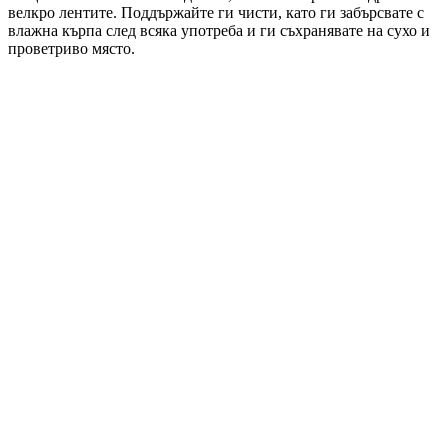
велкро лентите. Поддържайте ги чисти, като ги забърсвате с
влажна кърпа след всяка употреба и ги съхранявате на сухо и
проветриво място.