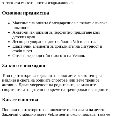
за тяхната ефективност и издръжливост.
Основни предимства
Максимална защита благодарение на пяната с висока
плътност.
Анатомичен дизайн за перфектно прилягане към
детския крак.
Лесно регулиране с две стабилни Velcro ленти.
Еластични елементи за допълнителна сигурност и
стабилност.
Стилен черен дизайн с логото на Venum.
За кого е подходящ
Тези протектори са идеални за всяко дете, което тепърва
навлиза в света на бойните спортове или вече тренира
активно. Дават увереност на родителите, че малките
спортисти са защитени по време на тренировки и спаринги.
Как се използва
Постави протекторите на пищялите и стъпалата на детето.
Закопчай стабилно двете Velcro ленти около прасеца, така че