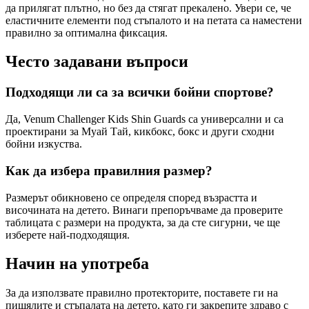
да прилягат плътно, но без да стягат прекалено. Увери се, че
еластичните елементи под стъпалото и на петата са наместени
правилно за оптимална фиксация.
Често задавани въпроси
Подходящи ли са за всички бойни спортове?
Да, Venum Challenger Kids Shin Guards са универсални и са
проектирани за Муай Тай, кикбокс, бокс и други сходни
бойни изкуства.
Как да избера правилния размер?
Размерът обикновено се определя според възрастта и
височината на детето. Винаги препоръчваме да проверите
таблицата с размери на продукта, за да сте сигурни, че ще
изберете най-подходящия.
Начин на употреба
За да използвате правилно протекторите, поставете ги на
пищялите и стъпалата на детето, като ги закрепите здраво с