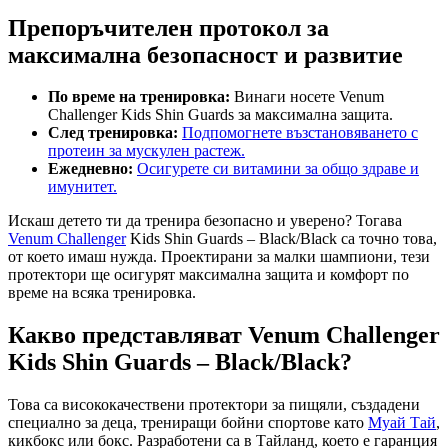
Препоръчителен протокол за
максимална безопасност и развитие
По време на тренировка:
Винаги носете Venum
Challenger Kids Shin Guards за максимална защита.
След тренировка:
Подпомогнете възстановяването с
протеин за мускулен растеж.
Ежедневно:
Осигурете си витамини за общо здраве и
имунитет.
Искаш детето ти да тренира безопасно и уверено? Тогава
Venum Challenger
Kids Shin Guards – Black/Black са точно това,
от което имаш нужда. Проектирани за малки шампиони, тези
протектори ще осигурят максимална защита и комфорт по
време на всяка тренировка.
Какво представляват Venum Challenger
Kids Shin Guards – Black/Black?
Това са висококачествени протектори за пищяли, създадени
специално за деца, трениращи бойни спортове като
Муай Тай
,
кикбокс или бокс. Разработени са в Тайланд, което е гаранция