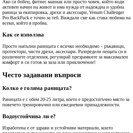
Ако си бойeц, фитнес маниак или просто човек, който води
активен начин на живот и има нужда от надеждна и удобна
раница за екипировка, дрехи и аксесоари, Venum Challenger
Pro BackPack е точно за теб. Виждали сме как става любима на
всеки, който я пробва.
Как се използва
Просто напълни раницата с всичко необходимо – ръкавици,
протектори, чисти дрехи, аксесоари. Разпредели нещата си в
различните отделения, регулирай презрамките за максимален
комфорт и си готов за зала или приключение!
Често задавани въпроси
Колко е голяма раницата?
Раницата е с обем 20-25 литра, което е предостатъчно място за
повечето тренировъчни или ежедневни принадлежности.
Водоустойчива ли е?
Изработена е от здрави и устойчиви материали, които