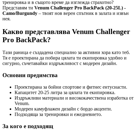
тренировка и в същото време да изглежда страхотно?
Представям ти
Venum Challenger Pro BackPack (20-25L) -
Camo/Burgundy
– твоят нов верен спътник в залата и извън
нея.
Какво представлява Venum Challenger
Pro BackPack?
Тази раница е създадена специално за активни хора като теб.
Тя е проектирана да побира цялата ти екипировка удобно и
сигурно, съчетавайки издръжливост с модерен дизайн.
Основни предимства
Проектирана за бойни спортове и фитнес ентусиасти.
Капацитет 20-25 литра за цялата ти екипировка.
Издръжливи материали и висококачествена изработка от
Venum.
Модерен камуфлажен дизайн с бордо акценти.
Подходяща за тренировки и ежедневието.
За кого е подходящ