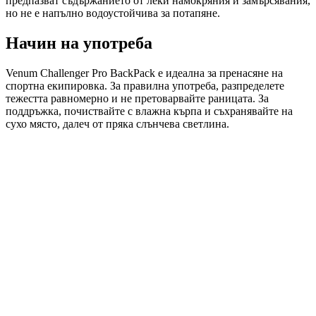
предпазват съдържанието от леки намокряния и замърсявания,
но не е напълно водоустойчива за потапяне.
Начин на употреба
Venum Challenger Pro BackPack е идеална за пренасяне на
спортна екипировка. За правилна употреба, разпределете
тежестта равномерно и не претоварвайте раницата. За
поддръжка, почиствайте с влажна кърпа и съхранявайте на
сухо място, далеч от пряка слънчева светлина.