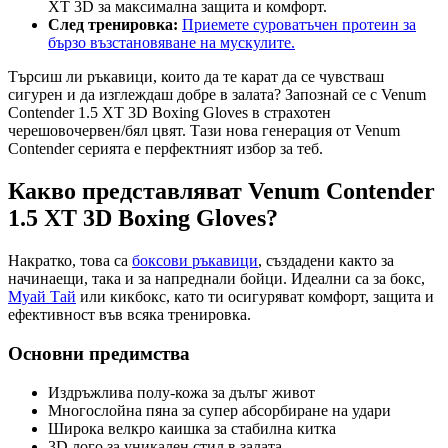
XT 3D за максимална защита и комфорт.
След тренировка:
Приемете суроватъчен протеин за
бързо възстановяване на мускулите.
Търсиш ли ръкавици, които да те карат да се чувстваш
сигурен и да изглеждаш добре в залата? Запознай се с Venum
Contender 1.5 XT 3D Boxing Gloves в страхотен
черешовочервен/бял цвят. Тази нова генерация от Venum
Contender серията е перфектният избор за теб.
Какво представляват Venum Contender
1.5 XT 3D Boxing Gloves?
Накратко, това са
боксови ръкавици
, създадени както за
начинаещи, така и за напреднали бойци. Идеални са за бокс,
Муай Тай
или кикбокс, като ти осигуряват комфорт, защита и
ефективност във всяка тренировка.
Основни предимства
Издръжлива полу-кожа за дълъг живот
Многослойна пяна за супер абсорбиране на удари
Широка велкро каишка за стабилна китка
3D лого за уникален стил в залата