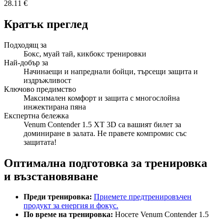
28.11 €
Кратък преглед
Подходящ за
Бокс, муай тай, кикбокс тренировки
Най-добър за
Начинаещи и напреднали бойци, търсещи защита и
издръжливост
Ключово предимство
Максимален комфорт и защита с многослойна
инжектирана пяна
Експертна бележка
Venum Contender 1.5 XT 3D са вашият билет за
доминиране в залата. Не правете компромис със
защитата!
Оптимална подготовка за тренировка
и възстановяване
Преди тренировка:
Приемете предтренировъчен
продукт за енергия и фокус.
По време на тренировка:
Носете Venum Contender 1.5