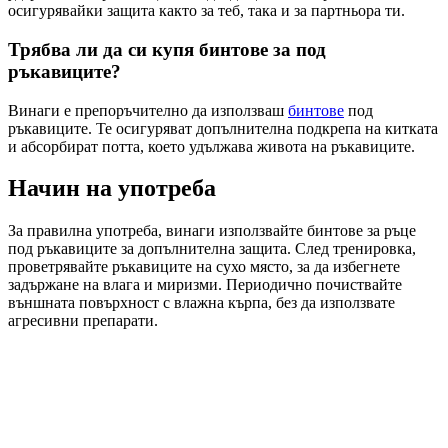
осигурявайки защита както за теб, така и за партньора ти.
Трябва ли да си купя бинтове за под
ръкавиците?
Винаги е препоръчително да използваш
бинтове
под
ръкавиците. Те осигуряват допълнителна подкрепа на китката
и абсорбират потта, което удължава живота на ръкавиците.
Начин на употреба
За правилна употреба, винаги използвайте бинтове за ръце
под ръкавиците за допълнителна защита. След тренировка,
проветрявайте ръкавиците на сухо място, за да избегнете
задържане на влага и миризми. Периодично почиствайте
външната повърхност с влажна кърпа, без да използвате
агресивни препарати.