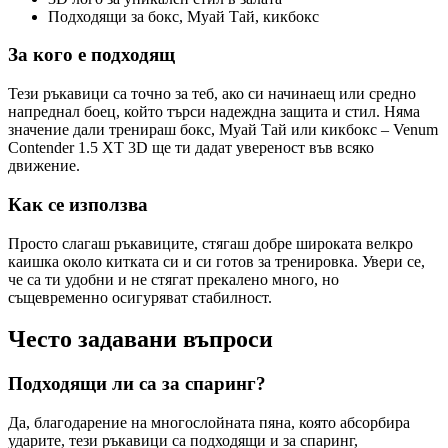
Подходящи за бокс, Муай Тай, кикбокс
За кого е подходящ
Тези ръкавици са точно за теб, ако си начинаещ или средно
напреднал боец, който търси надеждна защита и стил. Няма
значение дали тренираш бокс, Муай Тай или кикбокс – Venum
Contender 1.5 XT 3D ще ти дадат увереност във всяко
движение.
Как се използва
Просто слагаш ръкавиците, стягаш добре широката велкро
каишка около китката си и си готов за тренировка. Увери се,
че са ти удобни и не стягат прекалено много, но
същевременно осигуряват стабилност.
Често задавани въпроси
Подходящи ли са за спаринг?
Да, благодарение на многослойната пяна, която абсорбира
ударите, тези ръкавици са подходящи и за спаринг,