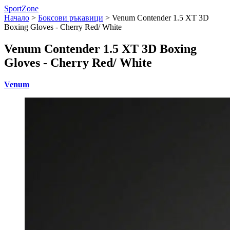
SportZone
Начало
>
Боксови ръкавици
>
Venum Contender 1.5 XT 3D
Boxing Gloves - Cherry Red/ White
Venum Contender 1.5 XT 3D Boxing
Gloves - Cherry Red/ White
Venum