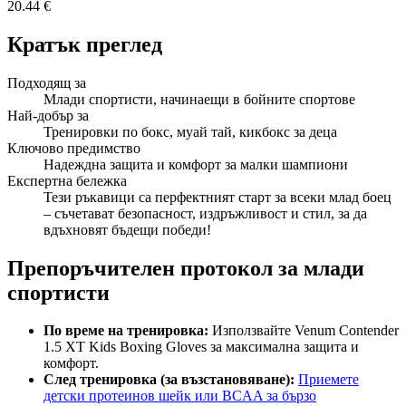
20.44 €
Кратък преглед
Подходящ за
Млади спортисти, начинаещи в бойните спортове
Най-добър за
Тренировки по бокс, муай тай, кикбокс за деца
Ключово предимство
Надеждна защита и комфорт за малки шампиони
Експертна бележка
Тези ръкавици са перфектният старт за всеки млад боец
– съчетават безопасност, издръжливост и стил, за да
вдъхновят бъдещи победи!
Препоръчителен протокол за млади
спортисти
По време на тренировка:
Използвайте Venum Contender
1.5 XT Kids Boxing Gloves за максимална защита и
комфорт.
След тренировка (за възстановяване):
Приемете
детски протеинов шейк или BCAA за бързо