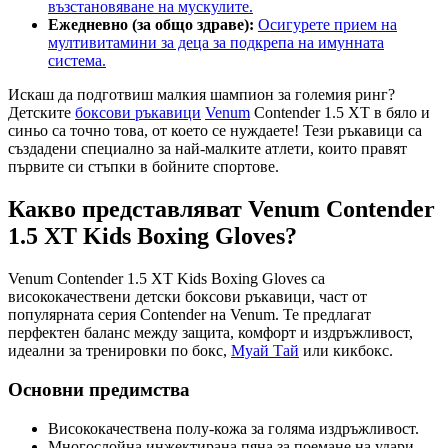
възстановяване на мускулите.
Ежедневно (за общо здраве):
Осигурете прием на
мултивитамини за деца за подкрепа на имунната
система.
Искаш да подготвиш малкия шампион за големия ринг?
Детските
боксови ръкавици
Venum
Contender 1.5 XT в бяло и
синьо са точно това, от което се нуждаете! Тези ръкавици са
създадени специално за най-малките атлети, които правят
първите си стъпки в бойните спортове.
Какво представляват Venum Contender
1.5 XT Kids Boxing Gloves?
Venum Contender 1.5 XT Kids Boxing Gloves са
висококачествени детски боксови ръкавици, част от
популярната серия Contender на Venum. Те предлагат
перфектен баланс между защита, комфорт и издръжливост,
идеални за тренировки по бокс,
Муай Тай
или кикбокс.
Основни предимства
Висококачествена полу-кожа за голяма издръжливост.
Многослойна инжектирана пяна за поемане на удари.