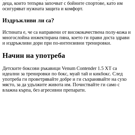
деца, които тепърва започват с бойните спортове, като им
осигуряват нужната защита и комфорт.
Издръжливи ли са?
Истината е, че са направени от висококачествена полу-кожа и
многослойна инжектирана пяна, което ги прави доста здрави
и издръжливи дори при по-интензивни тренировки.
Начин на употреба
Детските боксови ръкавици Venum Contender 1.5 XT са
идеални за тренировки по бокс, муай тай и кикбокс. След
употреба ги проветрявайте добре и ги съхранявайте на сухо
място, за да удължите живота им. Почиствайте ги само с
влажна кърпа, без агресивни препарати.