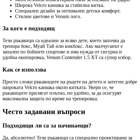
Широка Velcro каишка за стабилна китка.
Специален дизайн за оптимален детски комфорт.
Стилни цветове и Venum лого.
За кого е подходящ
Тези ръкавици са идеални за всяко дете, което започва да
тренира бокс, Муай Тай или кикбокс. Ако малчуганът е
запален по бойните спортове и има нужда от сигурна и
удобна екипировка, Venum Contender 1.5 XT са супер избор.
Как се използва
Просто сложи ръкавиците на ръцете на детето и затегни добре
широката Velcro каишка около китката. Увери се, че
ръкавиците прилягат плътно, но удобно, за да осигурят
максимална защита по време на тренировка.
Често задавани въпроси
Подходящи ли са за начинаещи?
Да, абсолютно! Тези ръкавици са специално проектирани за