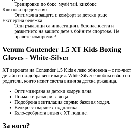
Тренировки по бокс, муай тай, кикбокс
Ключово предимство
Оптимална защита и комфорт за детски ръце
Експертна бележка
Тези ръкавици са инвестиция в безопасността и
развитието на вашето дете в бойните спортове. Не
правете компромис!
Venum Contender 1.5 XT Kids Boxing
Gloves - White-Silver
XT версията на Contender 1.5 Kids е леко обновена – с по-чист
дизайн и по-добра вентилация. White-Silver е любим избор на
родители, които искат светла визия за детска ръкавица.
Оптимизирана за детски юмрук пяна.
По-малки размери за деца.
Подобрена вентилация спрямо базовия модел.
Велкро затваряне с подплънка.
Бяло-сребриста визия с XT подпис.
За кого?