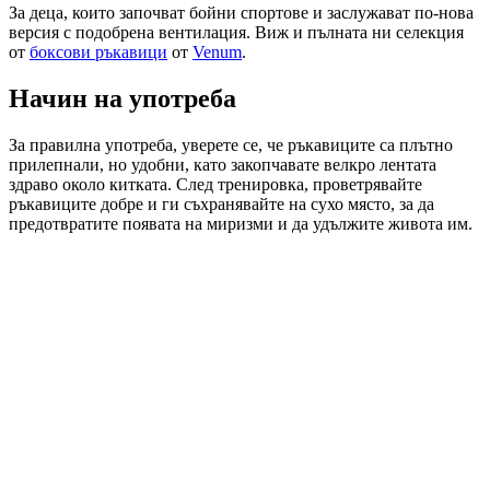
За деца, които започват бойни спортове и заслужават по-нова
версия с подобрена вентилация. Виж и пълната ни селекция
от
боксови ръкавици
от
Venum
.
Начин на употреба
За правилна употреба, уверете се, че ръкавиците са плътно
прилепнали, но удобни, като закопчавате велкро лентата
здраво около китката. След тренировка, проветрявайте
ръкавиците добре и ги съхранявайте на сухо място, за да
предотвратите появата на миризми и да удължите живота им.