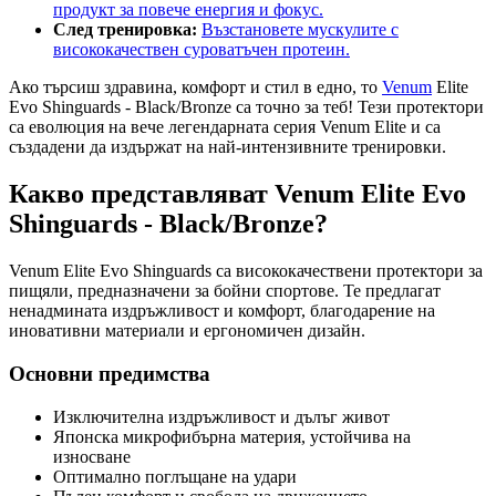
продукт за повече енергия и фокус.
След тренировка:
Възстановете мускулите с
висококачествен суроватъчен протеин.
Ако търсиш здравина, комфорт и стил в едно, то
Venum
Elite
Evo Shinguards - Black/Bronze са точно за теб! Тези протектори
са еволюция на вече легендарната серия Venum Elite и са
създадени да издържат на най-интензивните тренировки.
Какво представляват Venum Elite Evo
Shinguards - Black/Bronze?
Venum Elite Evo Shinguards са висококачествени протектори за
пищяли, предназначени за бойни спортове. Те предлагат
ненадмината издръжливост и комфорт, благодарение на
иновативни материали и ергономичен дизайн.
Основни предимства
Изключителна издръжливост и дълъг живот
Японска микрофибърна материя, устойчива на
износване
Оптимално поглъщане на удари