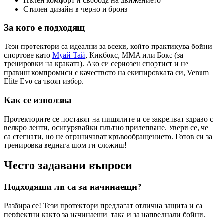
Пълен комфорт и свобода на движението
Стилен дизайн в черно и бронз
За кого е подходящ
Тези протектори са идеални за всеки, който практикува бойни
спортове като
Муай Тай
, Кикбокс, MMA или Бокс (за
тренировки на краката). Ако си сериозен спортист и не
правиш компромиси с качеството на екипировката си, Venum
Elite Evo са твоят избор.
Как се използва
Протекторите се поставят на пищялите и се закрепват здраво с
велкро ленти, осигурявайки плътно прилепване. Увери се, че
са стегнати, но не ограничават кръвообращението. Готов си за
тренировка веднага щом ги сложиш!
Често задавани въпроси
Подходящи ли са за начинаещи?
Разбира се! Тези протектори предлагат отлична защита и са
перфектни както за начинаещи, така и за напреднали бойци.