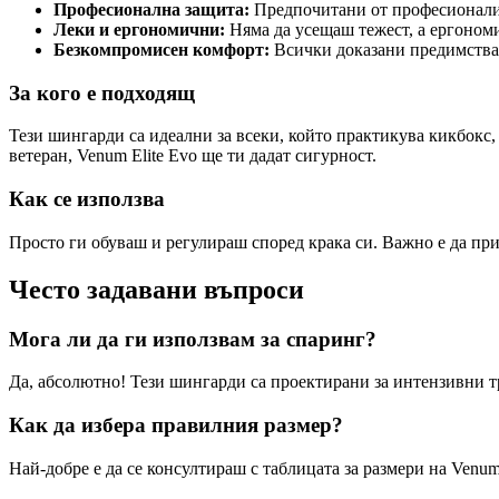
Професионална защита:
Предпочитани от професионалис
Леки и ергономични:
Няма да усещаш тежест, а ергономич
Безкомпромисен комфорт:
Всички доказани предимства н
За кого е подходящ
Тези шингарди са идеални за всеки, който практикува кикбокс
ветеран, Venum Elite Evo ще ти дадат сигурност.
Как се използва
Просто ги обуваш и регулираш според крака си. Важно е да при
Често задавани въпроси
Мога ли да ги използвам за спаринг?
Да, абсолютно! Тези шингарди са проектирани за интензивни т
Как да избера правилния размер?
Най-добре е да се консултираш с таблицата за размери на Venum