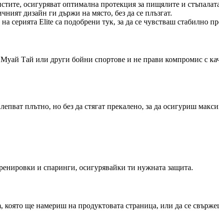
тите, осигуряват оптимална протекция за пищялите и стъпалата
ният дизайн ги държи на място, без да се плъзгат.
а серията Elite са подобрени тук, за да се чувстваш стабилно пр
, Муай Тай или други бойни спортове и не прави компромис с ка
лепват плътно, но без да стягат прекалено, за да осигуриш макс
ренировки и спаринги, осигурявайки ти нужната защита.
, която ще намериш на продуктовата страница, или да се свържеш 