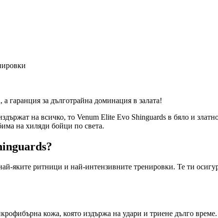
нировки
, а гаранция за дълготрайна доминация в залата!
ържат на всичко, то Venum Elite Evo Shinguards в бяло и златно
бима на хиляди бойци по света.
hinguards?
т най-яките ритници и най-интензивните тренировки. Те ти осигу
крофибърна кожа, която издържа на удари и триене дълго време.