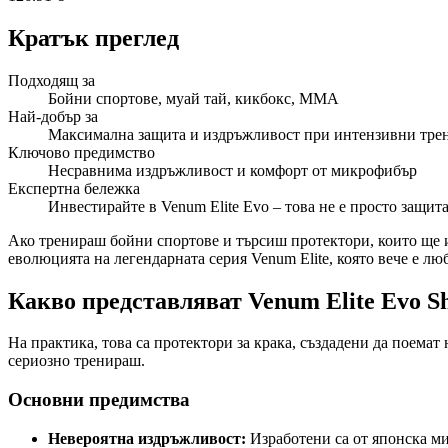
Кратък преглед
Подходящ за
Бойни спортове, муай тай, кикбокс, ММА
Най-добър за
Максимална защита и издръжливост при интензивни тре
Ключово предимство
Несравнима издръжливост и комфорт от микрофибър
Експертна бележка
Инвестирайте в Venum Elite Evo – това не е просто защита
Ако тренираш бойни спортове и търсиш протектори, които ще изд
еволюцията на легендарната серия Venum Elite, която вече е лю
Какво представляват Venum Elite Evo S
На практика, това са протектори за крака, създадени да поема
сериозно тренираш.
Основни предимства
Невероятна издръжливост:
Изработени са от японска ми