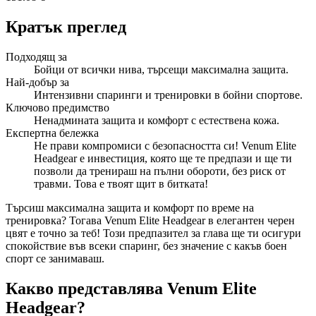
Кратък преглед
Подходящ за
Бойци от всички нива, търсещи максимална защита.
Най-добър за
Интензивни спаринги и тренировки в бойни спортове.
Ключово предимство
Ненадмината защита и комфорт с естествена кожа.
Експертна бележка
Не прави компромиси с безопасността си! Venum Elite
Headgear е инвестиция, която ще те предпази и ще ти
позволи да тренираш на пълни обороти, без риск от
травми. Това е твоят щит в битката!
Търсиш максимална защита и комфорт по време на
тренировка? Тогава Venum Elite Headgear в елегантен черен
цвят е точно за теб! Този предпазител за глава ще ти осигури
спокойствие във всеки спаринг, без значение с какъв боен
спорт се занимаваш.
Какво представлява Venum Elite
Headgear?