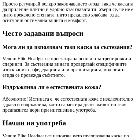
Просто регулирай велкро закопчаването отзад, така че каската
да прилепне плътно и удобно към главата ти. Увери се, че не е
нито прекалено стегната, нито прекалено хлабава, за да
осигуриш оптимална защита и комфорт.
Често задавани въпроси
Мога ли да използвам тази каска за състезания?
Venum Elite Headgear е проектирана основно за тренировки и
спаринги. За състезания винаги проверявай специфичните
изисквания на федерацията или организацията, под чиято
егида се провежда събитието.
Издръжлива ли е естествената кожа?
Абсолютно! Истината е, че естествената кожа е изключително
здрава и издръжлива, което гарантира дълъг живот на твоя
предпазител дори при интензивна употреба.
Начин на употреба
Venum Elite Headgear се използва като предпазваща каска по