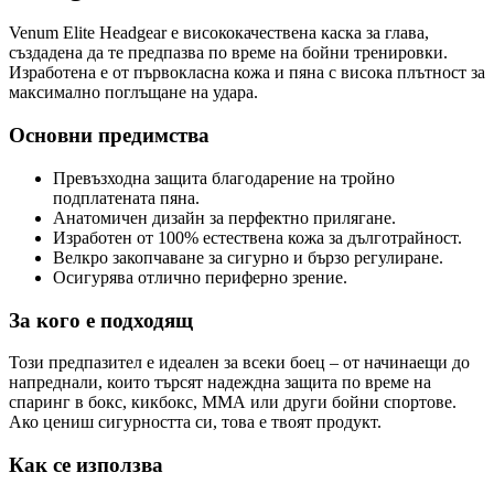
Venum Elite Headgear е висококачествена каска за глава,
създадена да те предпазва по време на бойни тренировки.
Изработена е от първокласна кожа и пяна с висока плътност за
максимално поглъщане на удара.
Основни предимства
Превъзходна защита благодарение на тройно
подплатената пяна.
Анатомичен дизайн за перфектно прилягане.
Изработен от 100% естествена кожа за дълготрайност.
Велкро закопчаване за сигурно и бързо регулиране.
Осигурява отлично периферно зрение.
За кого е подходящ
Този предпазител е идеален за всеки боец – от начинаещи до
напреднали, които търсят надеждна защита по време на
спаринг в бокс, кикбокс, ММА или други бойни спортове.
Ако цениш сигурността си, това е твоят продукт.
Как се използва