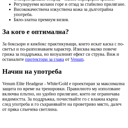
Регулируеми колани горе и отзад за стабилно прилягане.
Висококачествена изкуствена кожа за дълготрайна
употреба.
Бяло-златна премиум визия.
За кого е оптимална?
За боксьори и кикбокс практикуващи, които искат каска с по-
светъл и по-разпознаваем характер. Изисква малко повече
грижа за поддръжка, но визуалният ефект си струва. Виж и
останалите
протектори за глава
от
Venum
.
Начин на употреба
Venum Elite Headgear - White/Gold е проектиран за максимална
защита по време на тренировки. Правилното му използване
включва плътно, но удобно прилягане, което не ограничава
видимостта. За поддръжка, почиствайте го с влажна кърпа
след употреба и го съхранявайте на проветриво място, далеч
от пряка слънчева светлина.