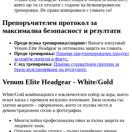
която ще ти се отплати с години на безкомпромисни
тренировки. Не прави компромиси с главата си!
Препоръчителен протокол за
максимална безопасност и резултати
Преди всяка тренировка/спаринг:
Винаги използвай
Venum Elite Headgear за оптимална защита на главата.
Преди тренировка:
Приеми предтренировъчен продукт
за повече енергия и фокус.
След тренировка:
Приеми суроватъчен протеин за
бързо възстановяване на мускулите.
Venum Elite Headgear - White/Gold
White/Gold комбинацията е изключителен избор за хора, които
искат каска с премиум визуално излъчване. Бяла основа със
златни акценти – оформление, което се ползва често в
демонстрационни сесии и фотографии.
Многослойна професионална пяна за пълна защита на
лицевите зони.
Отворен дизайн отпред – пълно периферно зрение.