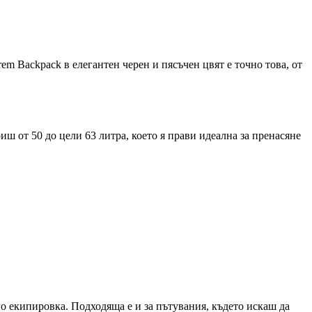
em Backpack в елегантен черен и пясъчен цвят е точно това, от
ш от 50 до цели 63 литра, което я прави идеална за пренасяне
го екипировка. Подходяща е и за пътувания, където искаш да