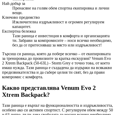
Най-добър за
Пренасяне на голям обем спортна екипировка и лични
вещи.
Ключово предимство
Изключителна издръжливост и огромен регулируем
капацитет.
Експертна бележка
Тази раница е инвестиция в комфорта и организацията
ти. Забрави за компромисите – носи всичко необходимо,
без да се притесняваш за място или издръжливост!
Търсиш си раница, която да побере всичко – от екипировката
за тренировка до провизиите за кратка екскурзия? Venum Evo
2 Xtrem Backpack (50-63L) - Storm Grey е точно това, от което
имаш нужда. Тази раница е създадена да издържи на всякакви
предизвикателства и да събере целия ти свят, без да прави
компромис с комфорта.
Какво представлява Venum Evo 2
Xtrem Backpack?
Тази раница е върхът на функционалността и издръжливостта,
особено ако си активен спортист. С регулируем обем между 50
и 63 литра, тя ти дава свободата да носиш всичко необходимо,