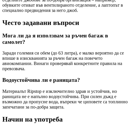
обувките отиват във вентилираното отделение, а лаптопът в
специално предвидения за него джоб.
Често задавани въпроси
Мога ли да я използвам за ръчен багаж в
самолет?
Заради големия си обем (до 63 литра), е малко вероятно да се
впише в изискванията за ръчен багаж на повечето
авиокомпании. Винаги проверявай конкретните правила на
превозвача.
Водоустойчива ли е раницата?
Материалът Ripstop е изключително здрав и устойчив, но
раницата не е напълно водоустойчива. При силен дъжд е
възможно да пропусне вода, въпреки че циповете са топлинно
запечатани за по-добра защита.
Начин на употреба