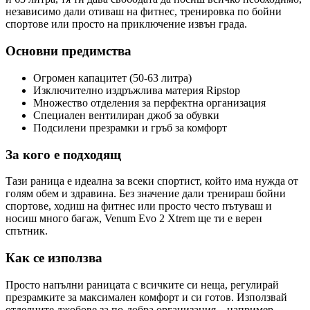
независимо дали отиваш на фитнес, тренировка по бойни
спортове или просто на приключение извън града.
Основни предимства
Огромен капацитет (50-63 литра)
Изключително издръжлива материя Ripstop
Множество отделения за перфектна организация
Специален вентилиран джоб за обувки
Подсилени презрамки и гръб за комфорт
За кого е подходящ
Тази раница е идеална за всеки спортист, който има нужда от
голям обем и здравина. Без значение дали тренираш бойни
спортове, ходиш на фитнес или просто често пътуваш и
носиш много багаж, Venum Evo 2 Xtrem ще ти е верен
спътник.
Как се използва
Просто напълни раницата с всичките си неща, регулирай
презрамките за максимален комфорт и си готов. Използвай
отделните джобове за по-добра организация – например,