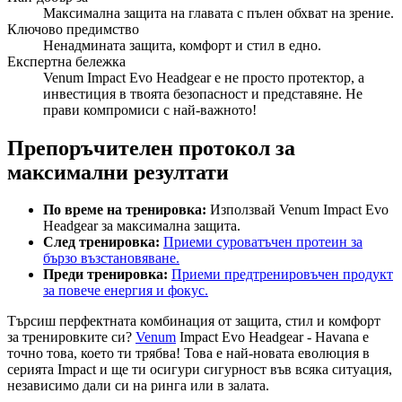
Максимална защита на главата с пълен обхват на зрение.
Ключово предимство
Ненадмината защита, комфорт и стил в едно.
Експертна бележка
Venum Impact Evo Headgear е не просто протектор, а
инвестиция в твоята безопасност и представяне. Не
прави компромиси с най-важното!
Препоръчителен протокол за
максимални резултати
По време на тренировка:
Използвай Venum Impact Evo
Headgear за максимална защита.
След тренировка:
Приеми суроватъчен протеин за
бързо възстановяване.
Преди тренировка:
Приеми предтренировъчен продукт
за повече енергия и фокус.
Търсиш перфектната комбинация от защита, стил и комфорт
за тренировките си?
Venum
Impact Evo Headgear - Havana е
точно това, което ти трябва! Това е най-новата еволюция в
серията Impact и ще ти осигури сигурност във всяка ситуация,
независимо дали си на ринга или в залата.