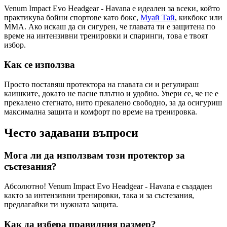
Venum Impact Evo Headgear - Havana е идеален за всеки, който
практикува бойни спортове като бокс,
Муай Тай
, кикбокс или
MMA. Ако искаш да си сигурен, че главата ти е защитена по
време на интензивни тренировки и спаринги, това е твоят
избор.
Как се използва
Просто поставяш протектора на главата си и регулираш
каишките, докато не пасне плътно и удобно. Увери се, че не е
прекалено стегнато, нито прекалено свободно, за да осигуриш
максимална защита и комфорт по време на тренировка.
Често задавани въпроси
Мога ли да използвам този протектор за
състезания?
Абсолютно! Venum Impact Evo Headgear - Havana е създаден
както за интензивни тренировки, така и за състезания,
предлагайки ти нужната защита.
Как да избера правилния размер?