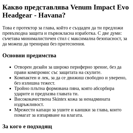
Какво представлява Venum Impact Evo
Headgear - Havana?
Това е протектор за глава, който е създаден да ти предложи
превъзходна защита и първокласна изработка. С две думи:
съчетава минималистичен стил с максимална безопасност, за
да можеш да тренираш без притеснения.
Основни предимства
Отворен дизайн за широко периферно зрение, без да
прави компромис със защитата на скулите.
Компактен и лек, за да се движиш свободно и уверено,
без излишна тежест.
Тройно плътна формована пяна, която абсорбира
ударите и предпазва главата ти.
Висококачествена Skintex кожа за ненадмината
издръжливост.
Мрежести капаци за ушите и каишки за глава, които
помагат за изпаряване на влагата.
За кого е подходящ