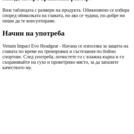
Виж таблицата с размери на продукта. Обикновено се избира
според обиколката на главата, но ако се чудиш, по-добре ни
пиши да те консултираме.
Начин на употреба
Venum Impact Evo Headgear - Havana се използва за защита на
главата по време на тренировки и състезания по бойни
спортове. След употреба, почистете го с влажна кърпа и го
съхранявайте на сухо и проветриво място, за да запазите
качеството му.