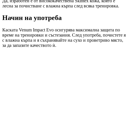
Да, изработен е от висококачествена Skintex кожа, която е
лесна за почистване с влажна кърпа след всяка тренировка.
Начин на употреба
Каската Venum Impact Evo осигурява максимална защита по
време на тренировки и състезания. След употреба, почистете я
с влажна кърпа и я съхранявайте на сухо и проветриво място,
за да запазите качеството ѝ.