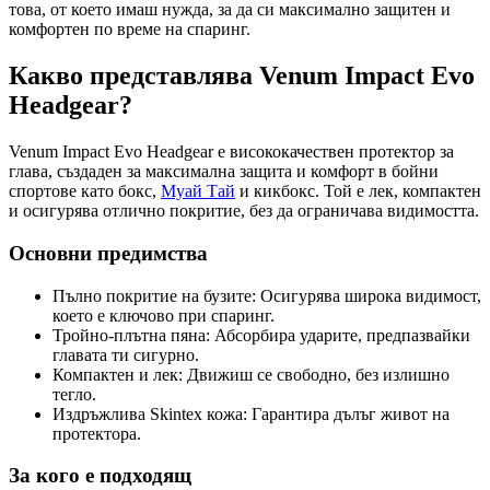
това, от което имаш нужда, за да си максимално защитен и
комфортен по време на спаринг.
Какво представлява Venum Impact Evo
Headgear?
Venum Impact Evo Headgear е висококачествен протектор за
глава, създаден за максимална защита и комфорт в бойни
спортове като бокс,
Муай Тай
и кикбокс. Той е лек, компактен
и осигурява отлично покритие, без да ограничава видимостта.
Основни предимства
Пълно покритие на бузите: Осигурява широка видимост,
което е ключово при спаринг.
Тройно-плътна пяна: Абсорбира ударите, предпазвайки
главата ти сигурно.
Компактен и лек: Движиш се свободно, без излишно
тегло.
Издръжлива Skintex кожа: Гарантира дълъг живот на
протектора.
За кого е подходящ