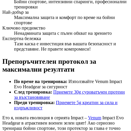
Бойни спортове, интензивни спаринги, професионални
тренировки
Най-добър за
Максимална защита и комфорт по време на бойни
спортове
Ключово предимство
Ненадмината защита с пълен обхват на зрението
Експертна бележка
Тази каска е инвестиция във вашата безопасност и
представяне. Не правете компромиси!
Препоръчителен протокол за
максимални резултати
По време на тренировка:
Използвайте Venum Impact
Evo Headgear за сигурност
След тренировка:
Приемете 30g суроватъчен протеин
за възстановяване
Преди тренировка:
Приемете 5g креатин за сила и
издръжливост
Ето я, новата еволюция в серията Impact –
Venum
Impact Evo
Headgear в атрактивен военен зелен цвят! Ако сериозно
тренираш бойни спортове, този протектор за глава е точно