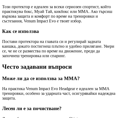
Този протектор е идеален за всеки сериозен спортист, който
практикува бокс, Муай Тай, кикбокс или ММА. Ако търсиш
върхова защита и комфорт по време на тренировки и
състезания, Venum Impact Evo е твоят избор.
Как се използва
Постави протектора на главата си и регулирай задната
каишка, докато постигнеш плътно и удобно прилягане. Увери
се, че не се размества по време на движение, преди да
започнеш тренировка или спаринг.
Често задавани въпроси
Може ли да се използва за ММА?
На практика Venum Impact Evo Headgear е идеален за ММА
тренировки, особено за ударната част, осигурявайки надеждна
защита.
Лесен ли е за почистване?