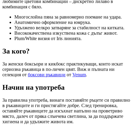
любимите цветови комбинации – дискретно лилаво в
комбинация с бяло.
Многослойна пяна за равномерно поемане на удара.
Анатомично оформление на юмрука.
Удължено велкро затваряне за стабилност на китката.
Висококачествена изкуствена кожа с дълъг живот.
Plum/White визия от Iris линията.
За кого?
За женски боксьори и кикбокс практикуващи, които искат
сериозна ръкавица в по-личен цвят. Виж и пълната ни
селекция от
боксови ръкавици
от
Venum
.
Начин на употреба
За правилна употреба, винаги поставяйте ръцете си правилно
в ръкавиците и ги пристягайте добре. След тренировка,
оставяйте ръкавиците да изсъхнат напълно на проветриво
място, далеч от пряка слънчева светлина, за да поддържате
хигиена и да удължите живота им.