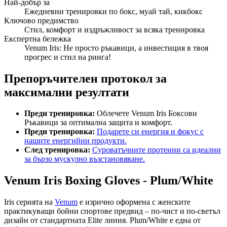
Най-добър за
Ежедневни тренировки по бокс, муай тай, кикбокс
Ключово предимство
Стил, комфорт и издръжливост за всяка тренировка
Експертна бележка
Venum Iris: Не просто ръкавици, а инвестиция в твоя
прогрес и стил на ринга!
Препоръчителен протокол за
максимални резултати
Преди тренировка:
Облечете Venum Iris Боксови
Ръкавици за оптимална защита и комфорт.
Преди тренировка:
Подарете си енергия и фокус с
нашите енергийни продукти.
След тренировка:
Суроватъчните протеини са идеални
за бързо мускулно възстановяване.
Venum Iris Boxing Gloves - Plum/White
Iris серията на
Venum
е изрично оформена с женските
практикуващи бойни спортове предвид – по-чист и по-светъл
дизайн от стандартната Elite линия. Plum/White е една от