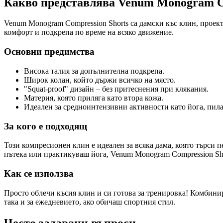
Какво представлява Venum Monogram Co
Venum Monogram Compression Shorts са дамски къс клин, проек
комфорт и подкрепа по време на всяко движение.
Основни предимства
Висока талия за допълнителна подкрепа.
Широк колан, който държи всичко на място.
"Squat-proof" дизайн – без притеснения при клякания.
Материя, която приляга като втора кожа.
Идеален за средноинтензивни активности като йога, пила
За кого е подходящ
Този компресионен клин е идеален за всяка дама, която търси 
пътека или практикуваш йога, Venum Monogram Compression Sho
Как се използва
Просто облечи късия клин и си готова за тренировка! Комбини
така и за ежедневието, ако обичаш спортния стил.
Често задавани въпроси