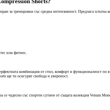
mpression Shorts?
тиран за тренировки със средна интензивност. Предлага плътна 
тес или фитнес.
перфектната комбинация от стил, комфорт и функционалност по в
rts ще ти осигурят свобода и увереност.
ра се чудесно със спортен сутиен от същата колекция Venum Mono