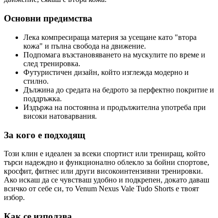
Основни предимства
Лека компресираща материя за усещане като "втора
кожа" и пълна свобода на движение.
Подпомага възстановяването на мускулите по време и
след тренировка.
Футуристичен дизайн, който изглежда модерно и
стилно.
Дължина до средата на бедрото за перфектно покритие и
поддръжка.
Издържа на постоянна и продължителна употреба при
високи натоварвания.
За кого е подходящ
Този клин е идеален за всеки спортист или трениращ, който
търси надеждно и функционално облекло за бойни спортове,
кросфит, фитнес или други високоинтензивни тренировки.
Ако искаш да се чувстваш удобно и подкрепен, докато даваш
всичко от себе си, то Venum Nexus Vale Tudo Shorts е твоят
избор.
Как се използва