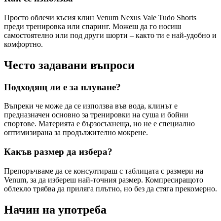
Просто облечи късия клин Venum Nexus Vale Tudo Shorts
преди тренировка или спаринг. Можеш да го носиш
самостоятелно или под други шорти – както ти е най-удобно и
комфортно.
Често задавани въпроси
Подходящ ли е за плуване?
Въпреки че може да се използва във вода, клинът е
предназначен основно за тренировки на суша и бойни
спортове. Материята е бързосъхнеща, но не е специално
оптимизирана за продължително мокрене.
Какъв размер да избера?
Препоръчваме да се консултираш с таблицата с размери на
Venum, за да избереш най-точния размер. Компресиращото
облекло трябва да приляга плътно, но без да стяга прекомерно.
Начин на употреба