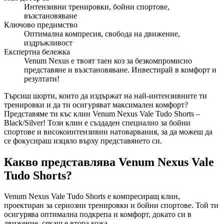
Интензивни тренировки, бойни спортове,
възстановяване
Ключово предимство
Оптимална компресия, свобода на движение,
издръжливост
Експертна бележка
Venum Nexus е твоят таен коз за безкомпромисно
представяне и възстановяване. Инвестирай в комфорт и
резултати!
Търсиш шорти, които да издържат на най-интензивните ти
тренировки и да ти осигуряват максимален комфорт?
Представяме ти къс клин Venum Nexus Vale Tudo Shorts –
Black/Silver! Този клин е създаден специално за бойни
спортове и високоинтензивни натоварвания, за да можеш да
се фокусираш изцяло върху представянето си.
Какво представлява Venum Nexus Vale
Tudo Shorts?
Venum Nexus Vale Tudo Shorts е компресиращ клин,
проектиран за сериозни тренировки и бойни спортове. Той ти
осигурява оптимална подкрепа и комфорт, докато си в
движение, сякаш е втора кожа.