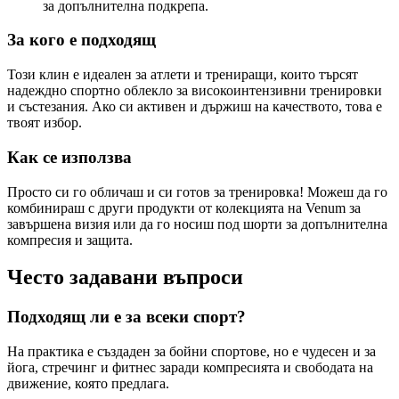
за допълнителна подкрепа.
За кого е подходящ
Този клин е идеален за атлети и трениращи, които търсят
надеждно спортно облекло за високоинтензивни тренировки
и състезания. Ако си активен и държиш на качеството, това е
твоят избор.
Как се използва
Просто си го обличаш и си готов за тренировка! Можеш да го
комбинираш с други продукти от колекцията на Venum за
завършена визия или да го носиш под шорти за допълнителна
компресия и защита.
Често задавани въпроси
Подходящ ли е за всеки спорт?
На практика е създаден за бойни спортове, но е чудесен и за
йога, стречинг и фитнес заради компресията и свободата на
движение, която предлага.