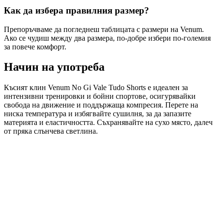
Как да избера правилния размер?
Препоръчваме да погледнеш таблицата с размери на Venum.
Ако се чудиш между два размера, по-добре избери по-големия
за повече комфорт.
Начин на употреба
Късият клин Venum No Gi Vale Tudo Shorts е идеален за
интензивни тренировки и бойни спортове, осигурявайки
свобода на движение и поддържаща компресия. Перете на
ниска температура и избягвайте сушилня, за да запазите
материята и еластичността. Съхранявайте на сухо място, далеч
от пряка слънчева светлина.