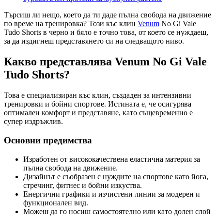
Търсиш ли нещо, което да ти даде пълна свобода на движение
по време на тренировка? Този къс клин
Venum
No Gi Vale
Tudo Shorts в черно и бяло е точно това, от което се нуждаеш,
за да издигнеш представянето си на следващото ниво.
Какво представлява Venum No Gi Vale
Tudo Shorts?
Това е специализиран къс клин, създаден за интензивни
тренировки и бойни спортове. Истината е, че осигурява
оптимален комфорт и представяне, като същевременно е
супер издръжлив.
Основни предимства
Изработен от висококачествена еластична материя за
пълна свобода на движение.
Дизайнът е съобразен с нуждите на спортове като йога,
стречинг, фитнес и бойни изкуства.
Енергични графики и изчистени линии за модерен и
функционален вид.
Можеш да го носиш самостоятелно или като долен слой