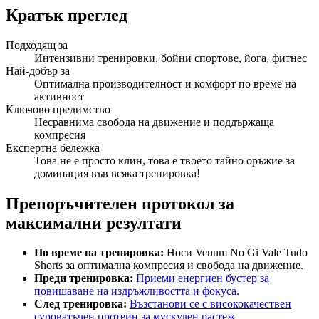
Кратък преглед
Подходящ за
Интензивни тренировки, бойни спортове, йога, фитнес
Най-добър за
Оптимална производителност и комфорт по време на
активност
Ключово предимство
Несравнима свобода на движение и поддържаща
компресия
Експертна бележка
Това не е просто клин, това е твоето тайно оръжие за
доминация във всяка тренировка!
Препоръчителен протокол за
максимални резултати
По време на тренировка:
Носи Venum No Gi Vale Tudo
Shorts за оптимална компресия и свобода на движение.
Преди тренировка:
Приеми енергиен бустер за
повишаване на издръжливостта и фокуса.
След тренировка:
Възстанови се с висококачествен
суроватъчен протеин за мускулен растеж.