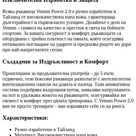
Всяка ръкавица Venum Power 2.0 е ръчно изработена в
Тайланд от висококачествена напа кожа, гарантираща
дълготрайност и първокласно усещане. Дизайнът е дело на
Venum – символ на качество и престиж в света на бойните
спортове. За вашата сигурност и комфорт, ръкавиците са
оборудвани с тройна плътност на пяната, която осигурява
оптимално поглъщане на ударите и предпазва ръцете ви дори
при най-напрегнатите сесии.
Създадени за Издръжливост и Комфорт
Проектирани за продължителна употреба – до 5 пъти
седмично, тези боксови ръкавици разполагат с интелигентни
вентилационни панели на дланта и палеца. Тази иновативна
система подобрява въздушния поток, намалява натрупването
на пот и удължава живота на ръкавиците, осигурявайки ви
свежест и комфорт през цялата тренировка. С Venum Power 2.0
вие не просто тренирате – вие изразявате себе си на ринга.
Характеристики:
Ръчно изработени в Тайланд
Материал: Висококачествена напа кожа