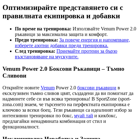
Оптимизирайте представянето си с
правилната екипировка и добавки
По време на тренировка:
Използвайте Venum Power 2.0
ръкавици за максимална защита и комфорт.
Преди тренировка:
За повече енергия и напомпване,
изберете азотни добавки преди тренировка.
След тренировка:
Приемайте протеин за бързо
възстановяване на мускулите.
Venum Power 2.0 Боксови Ръкавици – Тъмно
Сливови
Открийте новите
Venum
Power 2.0
боксови ръкавици
в
ексклузивен тъмно сливов цвят, създадени да ви помогнат да
надминете себе си във всяка тренировка! В SportZone (sport-
zona.com) знаем, че търсенето на перфектната екипировка е
ключово за всеки боец. Тези ръкавици са идеалният избор за
интензивни тренировки по бокс,
муай тай
и кикбокс,
предлагайки ненадмината комбинация от стил и
функционалност.
Изключителна Изработка и Защита