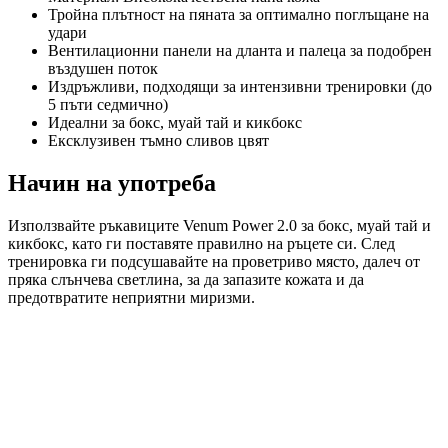
Тройна плътност на пяната за оптимално поглъщане на
удари
Вентилационни панели на дланта и палеца за подобрен
въздушен поток
Издръжливи, подходящи за интензивни тренировки (до
5 пъти седмично)
Идеални за бокс, муай тай и кикбокс
Ексклузивен тъмно сливов цвят
Начин на употреба
Използвайте ръкавиците Venum Power 2.0 за бокс, муай тай и
кикбокс, като ги поставяте правилно на ръцете си. След
тренировка ги подсушавайте на проветриво място, далеч от
пряка слънчева светлина, за да запазите кожата и да
предотвратите неприятни миризми.