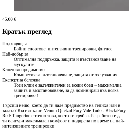
45.00 €
Кратък преглед
Подходящ за
Бойни спортове, интензивни тренировки, фитнес
Най-добър за
Оптимална поддръжка, защита и възстановяване на
мускулите
Ключово предимство
Компресия за възстановяване, защита от охлузвания
Експертна бележка
Този клин е задължителен за всеки боец – максимална
защита и възстановяване, за да доминираш във всяка
тренировка!
Търсиш нещо, което да ти даде предимство на тепиха или в
залата? Късият клин Venum Quetzal Fury Vale Tudo - Black/Fury
Red/ Tangerine е точно това, което ти трябва. Разработен е да
ти осигури максимален комфорт и подкрепа по време на най-
интензивните тренировки.