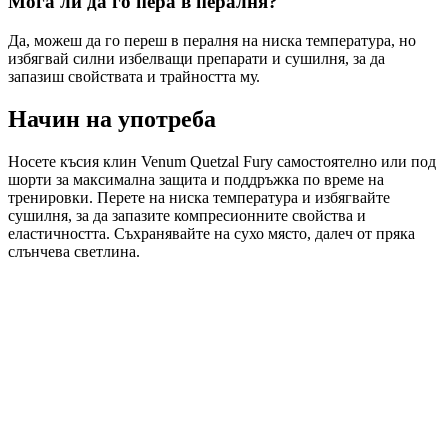
Мога ли да го пера в пералня?
Да, можеш да го переш в пералня на ниска температура, но
избягвай силни избелващи препарати и сушилня, за да
запазиш свойствата и трайността му.
Начин на употреба
Носете късия клин Venum Quetzal Fury самостоятелно или под
шорти за максимална защита и поддръжка по време на
тренировки. Перете на ниска температура и избягвайте
сушилня, за да запазите компресионните свойства и
еластичността. Съхранявайте на сухо място, далеч от пряка
слънчева светлина.