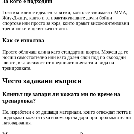
За кого е подходящ
Този къс клин е идеален за всеки, който се занимава с MMA,
Жиу-Джицу, както и за практикуващите други бойни
спортове или просто за хора, които правят високоинтензивни
тренировки и ценят качеството.
Как се използва
Просто обличаш клина като стандартни шорти. Можеш да го
носиш самостоятелно или като долен слой под по-свободни
шорти, в зависимост от предпочитанията ти и вида на
тренировката.
Често задавани въпроси
Клинът ще запари ли кожата ми по време на
тренировка?
Не, изработен е от дишащи материали, които отвеждат потта и
поддържат кожата суха и комфортна дори при продължителни
натоварвания.