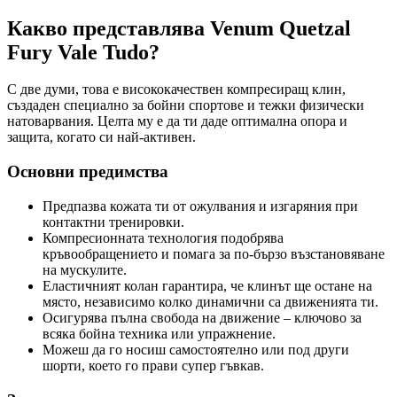
Какво представлява Venum Quetzal
Fury Vale Tudo?
С две думи, това е висококачествен компресиращ клин,
създаден специално за бойни спортове и тежки физически
натоварвания. Целта му е да ти даде оптимална опора и
защита, когато си най-активен.
Основни предимства
Предпазва кожата ти от ожулвания и изгаряния при
контактни тренировки.
Компресионната технология подобрява
кръвообращението и помага за по-бързо възстановяване
на мускулите.
Еластичният колан гарантира, че клинът ще остане на
място, независимо колко динамични са движенията ти.
Осигурява пълна свобода на движение – ключово за
всяка бойна техника или упражнение.
Можеш да го носиш самостоятелно или под други
шорти, което го прави супер гъвкав.