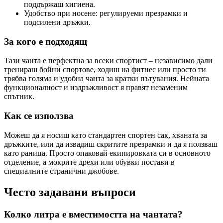
поддържаш хигиена.
Удобство при носене: регулируеми презрамки и
подсилени дръжки.
За кого е подходящ
Тази чанта е перфектна за всеки спортист – независимо дали
тренираш бойни спортове, ходиш на фитнес или просто ти
трябва голяма и удобна чанта за кратки пътувания. Нейната
функционалност и издръжливост я правят незаменим
спътник.
Как се използва
Можеш да я носиш като стандартен спортен сак, хваната за
дръжките, или да извадиш скритите презрамки и да я ползваш
като раница. Просто опаковай екипировката си в основното
отделение, а мокрите дрехи или обувки постави в
специалните странични джобове.
Често задавани въпроси
Колко литра е вместимостта на чантата?