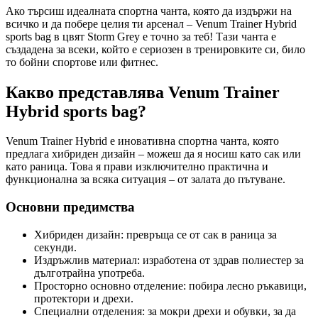
Ако търсиш идеалната спортна чанта, която да издържи на
всичко и да побере целия ти арсенал – Venum Trainer Hybrid
sports bag в цвят Storm Grey е точно за теб! Тази чанта е
създадена за всеки, който е сериозен в тренировките си, било
то бойни спортове или фитнес.
Какво представлява Venum Trainer
Hybrid sports bag?
Venum Trainer Hybrid е иновативна спортна чанта, която
предлага хибриден дизайн – можеш да я носиш като сак или
като раница. Това я прави изключително практична и
функционална за всяка ситуация – от залата до пътуване.
Основни предимства
Хибриден дизайн: превръща се от сак в раница за
секунди.
Издръжлив материал: изработена от здрав полиестер за
дълготрайна употреба.
Просторно основно отделение: побира лесно ръкавици,
протектори и дрехи.
Специални отделения: за мокри дрехи и обувки, за да