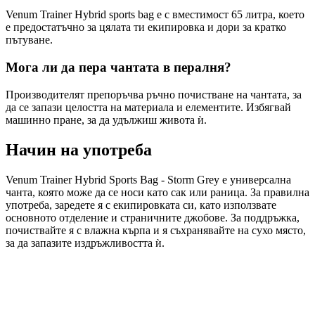
Venum Trainer Hybrid sports bag е с вместимост 65 литра, което
е предостатъчно за цялата ти екипировка и дори за кратко
пътуване.
Мога ли да пера чантата в пералня?
Производителят препоръчва ръчно почистване на чантата, за
да се запази целостта на материала и елементите. Избягвай
машинно пране, за да удължиш живота ѝ.
Начин на употреба
Venum Trainer Hybrid Sports Bag - Storm Grey е универсална
чанта, която може да се носи като сак или раница. За правилна
употреба, заредете я с екипировката си, като използвате
основното отделение и страничните джобове. За поддръжка,
почиствайте я с влажна кърпа и я съхранявайте на сухо място,
за да запазите издръжливостта ѝ.