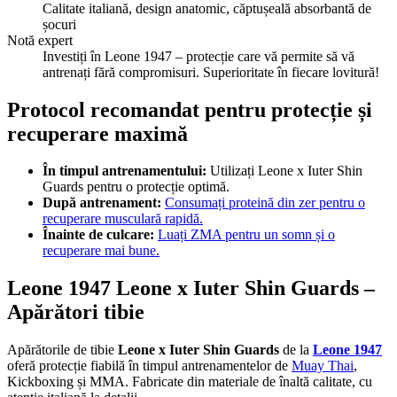
Calitate italiană, design anatomic, căptușeală absorbantă de
șocuri
Notă expert
Investiți în Leone 1947 – protecție care vă permite să vă
antrenați fără compromisuri. Superioritate în fiecare lovitură!
Protocol recomandat pentru protecție și
recuperare maximă
În timpul antrenamentului:
Utilizați Leone x Iuter Shin
Guards pentru o protecție optimă.
După antrenament:
Consumați proteină din zer pentru o
recuperare musculară rapidă.
Înainte de culcare:
Luați ZMA pentru un somn și o
recuperare mai bune.
Leone 1947 Leone x Iuter Shin Guards –
Apărători tibie
Apărătorile de tibie
Leone x Iuter Shin Guards
de la
Leone 1947
oferă protecție fiabilă în timpul antrenamentelor de
Muay Thai
,
Kickboxing și MMA. Fabricate din materiale de înaltă calitate, cu