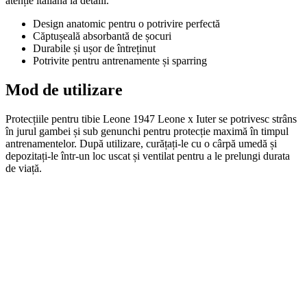
atenție italiană la detalii.
Design anatomic pentru o potrivire perfectă
Căptușeală absorbantă de șocuri
Durabile și ușor de întreținut
Potrivite pentru antrenamente și sparring
Mod de utilizare
Protecțiile pentru tibie Leone 1947 Leone x Iuter se potrivesc strâns
în jurul gambei și sub genunchi pentru protecție maximă în timpul
antrenamentelor. După utilizare, curățați-le cu o cârpă umedă și
depozitați-le într-un loc uscat și ventilat pentru a le prelungi durata
de viață.