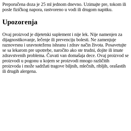
Preporučena doza je 25 ml jednom dnevno. Uzimajte pre, tokom ili
posle fizičkog napora, rastvoreno u vodi ili drugom napitku.
Upozorenja
Ovaj proizvod je dijetetski suplement i nije lek. Nije namenjen za
dijagnostikovanje, lečenje ili prevenciju bolesti. Ne zamenjuje
raznovrsnu i uravnoteženu ishranu i zdrav način života. Posavetujte
se sa lekarom pre upotrebe, naročito ako ste trudni, dojite ili imate
zdravstvenih problema. Čuvati van domašaja dece. Ovaj proizvod se
proizvodi u pogonu u kojem se proizvodi mnogo različitih
proizvoda i može sadržati tragove biljnih, mlečnih, ribljih, orašastih
ili drugih alergena.