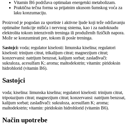
Vitamin B6 podržava optimalan energetski metabolizam.
Praktična tečna forma sa prijatnim ukusom šumskog voća za
laku konzumaciju.
Proizvod je pogodan za sportiste i aktivne ljude koji teže održavanju
optimalne funkcije mišića i nervnog sistema, kao i za nadoknadu
elektrolita tokom intenzivnih treninga ili produženih fizičkih napora.
Može se konzumirati pre, tokom ili posle treninga.
Sastojci:
voda; regulator kiselosti: limunska kiselina; regulatori
kiselosti: trinijum citrat, trikalijum citrat; magnezijum citrat;
konzervansi: natrijum benzoat, kalijum sorbat; zaslađivači:
sukraloza, acesulfam K; aroma; maltodekstrin; vitamin: piridoksin
hidrohlorid (vitamin B6).
Sastojci
voda; kiselina: limunska kiselina; regulatori kiselosti: trinijum citrat,
tripotazijum citrat; magnezijum citrat; konzervansi: natrijum benzoat,
kalijum sorbat; zaslađivači: sukraloza, acesulfam K; aroma;
maltodekstrin; vitamin: piridoksin hidrohlorid (vitamin B6).
Način upotrebe