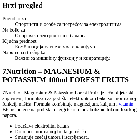
Brzi pregled
Pogodno za
Спортисти и особе са потребом за електролитима
Najbolje za
Опоравак електролитног баланса
Ključna prednost
Комбинација магнезијума и калијума
Napomena stručnjaka
Важни за мишићну функцију и хидратацију.
7Nutrition – MAGNESIUM &
POTASSIUM 100ml FOREST FRUITS
7Nutrition Magnesium & Potassium Forest Fruits je tečni dijetetski
suplement, formulisan za podršku elektrolitnom balansu i normalnoj
funkciji mišića. Formula kombinuje magnezijum, kalijum i
vitamin
B6, usmerene na podršku energetskom metabolizmu tokom fizičkog
napora.
Podržava elektrolitni balans.
Doprinosi normalnoj funkciji mišića.
Smanjuje osećaj umora i iscrpljenosti.