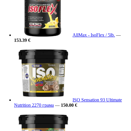
AllMax - IsoFlex / 5lb.
—
153.39 €
ISO Sensation 93 Ultimate
Nutrition 2270 грама
—
150.00 €