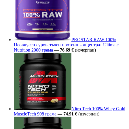
PROSTAR RAW 100%
Неовкусен суроватъчен протеин концентрат Ultimate
Nutrition 2000 грама
—
76.69 €
(изчерпан)
Nitro Tech 100% Whey Gold
MuscleTech 908 грама
—
74.91 €
(изчерпан)