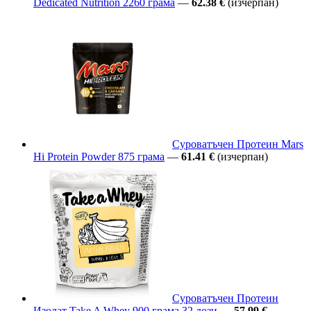
Dedicated Nutrition 2260 грама
—
62.38 €
(изчерпан)
Суроватъчен Протеин Mars
Hi Protein Powder 875 грама
—
61.41 €
(изчерпан)
Суроватъчен Протеин
Изолат Take A Whey 900 грама 32 дози
—
57.99 €