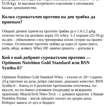
EUR/kg). За масовия потребител concentrate е оптимален
баланс цена/качество.
Колко суроватъчен протеин на ден трябва да
приемам?
Общият дневен прием на протеин трябва да е 1.6-2.2 g/kg
телесно тегло (за активни хора). От whey: 1-2 порции (25-50 g)
на ден – обикновено след тренировка и/или сутрин на празен
стомах. Останалият протеин трябва да идва от храна (месо,
риба, яйца, мляко). Whey НЕ заменя храната – допълва я.
Кой е най-добрият суроватъчен протеин —
Optimum Nutrition Gold Standard или BSN
Syntha-6?
Optimum Nutrition Gold Standard Whey – еталон от 20+ години.
24 g протеин на доза, добро смесване, доказано качество. BSN
Syntha-6 – бленд от 6 различни протеинови източника, по-
вкусен, но по-бавно усвояване (подходящ за междинни
хранения). MuscleTech Nitro-Tech – с добавен креатин. Ultimate
Nutrition Prostar – висок процент изолат на средна цена.
Изборът зависи от цел и бюджет.