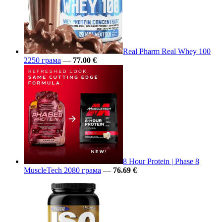
Real Pharm Real Whey 100
2250 грама
—
77.00 €
8 Hour Protein | Phase 8
MuscleTech 2080 грама
—
76.69 €