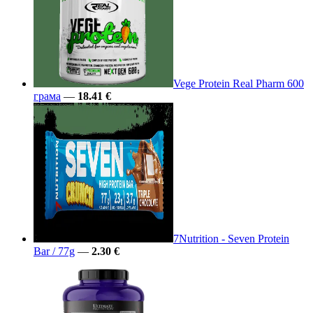
Vege Protein Real Pharm 600
грама
—
18.41 €
7Nutrition - Seven Protein
Bar / 77g
—
2.30 €