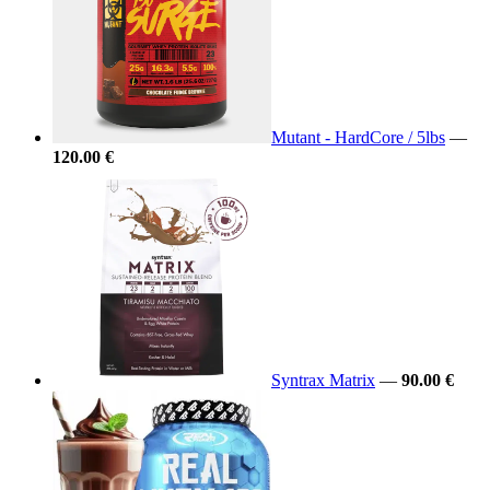
Mutant - HardCore / 5lbs
—
120.00 €
Syntrax Matrix
—
90.00 €