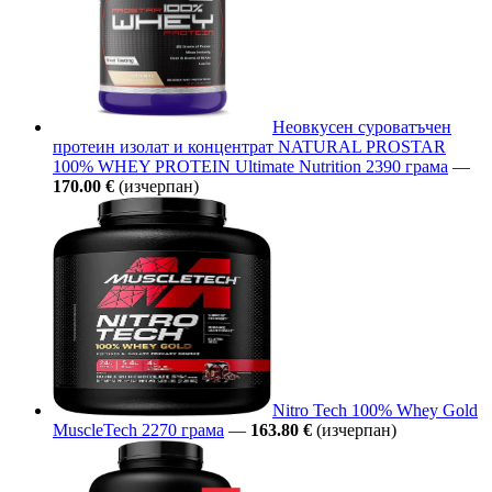
Неовкусен суроватъчен
протеин изолат и концентрат NATURAL PROSTAR
100% WHEY PROTEIN Ultimate Nutrition 2390 грама
—
170.00 €
(изчерпан)
Nitro Tech 100% Whey Gold
MuscleTech 2270 грама
—
163.80 €
(изчерпан)