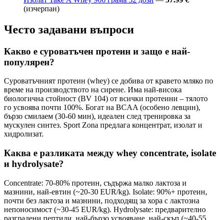
(изчерпан)
Често задавани въпроси
Какво е суроватъчен протеин и защо е най-
популярен?
Суроватъчният протеин (whey) се добива от кравето мляко по
време на производството на сирене. Има най-висока
биологична стойност (BV 104) от всички протеини – тялото
го усвоява почти 100%. Богат на BCAA (особено левцин),
бързо смилаем (30-60 мин), идеален след тренировка за
мускулен синтез. Sport Zona предлага концентрат, изолат и
хидролизат.
Каква е разликата между whey concentrate, isolate
и hydrolysate?
Concentrate: 70-80% протеин, съдържа малко лактоза и
мазнини, най-евтин (~20-30 EUR/kg). Isolate: 90%+ протеин,
почти без лактоза и мазнини, подходящ за хора с лактозна
непоносимост (~30-45 EUR/kg). Hydrolysate: предварително
разградени пептиди, най-бързо усвояване, най-скъп (~40-55