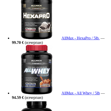
AllMax - HexaPro / 5lb.
—
99.70 €
(изчерпан)
AllMax - All Whey / 5lb
—
94.59 €
(изчерпан)