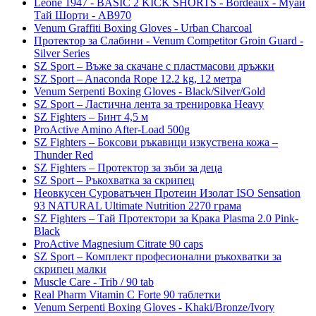
Leone 1947 - BASIC 2 KICK SHORTS - Bordeaux - Муай
Тай Шорти - AB970
Venum Graffiti Boxing Gloves - Urban Charcoal
Протектор за Слабини - Venum Competitor Groin Guard -
Silver Series
SZ Sport – Въже за скачане с пластмасови дръжки
SZ Sport – Anaconda Rope 12.2 kg, 12 метра
Venum Serpenti Boxing Gloves - Black/Silver/Gold
SZ Sport – Ластична лента за тренировка Heavy
SZ Fighters – Бинт 4,5 м
ProActive Amino After-Load 500g
SZ Fighters – Боксови ръкавици изкуствена кожа –
Thunder Red
SZ Fighters – Протектор за зъби за деца
SZ Sport – Ръкохватка за скрипец
Неовкусен Суроватъчен Протеин Изолат ISO Sensation
93 NATURAL Ultimate Nutrition 2270 грама
SZ Fighters – Тай Протектори за Крака Plasma 2.0 Pink-
Black
ProActive Magnesium Citrate 90 caps
SZ Sport – Комплект професионални ръкохватки за
скрипец малки
Muscle Care - Trib / 90 tab
Real Pharm Vitamin C Forte 90 таблетки
Venum Serpenti Boxing Gloves - Khaki/Bronze/Ivory