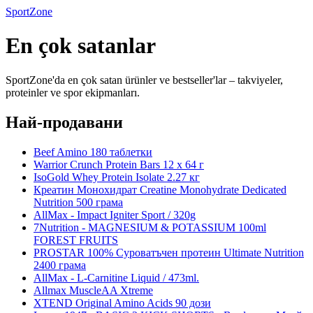
SportZone
En çok satanlar
SportZone'da en çok satan ürünler ve bestseller'lar – takviyeler,
proteinler ve spor ekipmanları.
Най-продавани
Beef Amino 180 таблетки
Warrior Crunch Protein Bars 12 x 64 г
IsoGold Whey Protein Isolate 2.27 кг
Креатин Монохидрат Creatine Monohydrate Dedicated
Nutrition 500 грама
AllMax - Impact Igniter Sport / 320g
7Nutrition - MAGNESIUM & POTASSIUM 100ml
FOREST FRUITS
PROSTAR 100% Суроватъчен протеин Ultimate Nutrition
2400 грама
AllMax - L-Carnitine Liquid / 473ml.
Allmax MuscleAA Xtreme
XTEND Original Amino Acids 90 дози