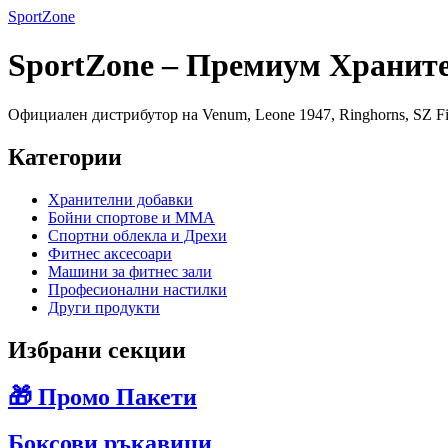
SportZone
SportZone – Премиум Хранит
Официален дистрибутор на Venum, Leone 1947, Ringhorns, SZ Fi
Категории
Хранителни добавки
Бойни спортове и MMA
Спортни облекла и Дрехи
Фитнес аксесоари
Машини за фитнес зали
Професионални настилки
Други продукти
Избрани секции
🎁 Промо Пакети
Боксови ръкавици