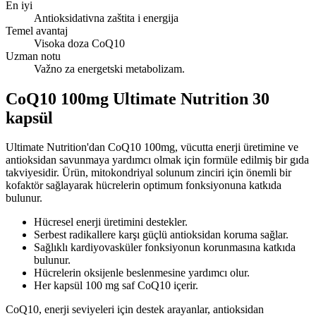
En iyi
Antioksidativna zaštita i energija
Temel avantaj
Visoka doza CoQ10
Uzman notu
Važno za energetski metabolizam.
CoQ10 100mg Ultimate Nutrition 30
kapsül
Ultimate Nutrition'dan CoQ10 100mg, vücutta enerji üretimine ve
antioksidan savunmaya yardımcı olmak için formüle edilmiş bir gıda
takviyesidir. Ürün, mitokondriyal solunum zinciri için önemli bir
kofaktör sağlayarak hücrelerin optimum fonksiyonuna katkıda
bulunur.
Hücresel enerji üretimini destekler.
Serbest radikallere karşı güçlü antioksidan koruma sağlar.
Sağlıklı kardiyovasküler fonksiyonun korunmasına katkıda
bulunur.
Hücrelerin oksijenle beslenmesine yardımcı olur.
Her kapsül 100 mg saf CoQ10 içerir.
CoQ10, enerji seviyeleri için destek arayanlar, antioksidan