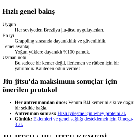
Hızlı genel bakış
Uygun
Her seviyeden Brezilya jiu-jitsu uygulayıcıları.
En iyi
Grappling sırasında dayanıklılık ve güvenilirlik.
Temel avantaj
Yoğun yüklere dayanıklı %100 pamuk.
Uzman notu
Bu sadece bir kemer değil, ilerlemen ve rütben için bir
yatırımdır. Kaliteden ödün verme!
Jiu-jitsu'da maksimum sonuçlar için
önerilen protokol
Her antrenmandan önce:
Venum BJJ kemerini sıkı ve doğru
bir şekilde bağla.
Antrenman sonrası:
Hızlı iyileşme için whey proteini al.
Günlük:
Eklemleri ve genel sağlığı desteklemek için Omega-
3 al.