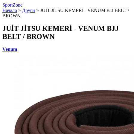
SportZone
Начало
>
Други
>
JUİT-JİTSU KEMERİ - VENUM BJJ BELT /
BROWN
JUİT-JİTSU KEMERİ - VENUM BJJ
BELT / BROWN
Venum