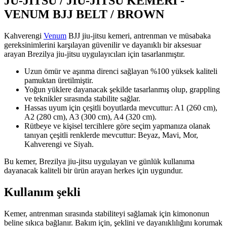
JU-JITSU / JIU-JITSU KEMERİ -
VENUM BJJ BELT / BROWN
Kahverengi
Venum
BJJ jiu-jitsu kemeri, antrenman ve müsabaka
gereksinimlerini karşılayan güvenilir ve dayanıklı bir aksesuar
arayan Brezilya jiu-jitsu uygulayıcıları için tasarlanmıştır.
Uzun ömür ve aşınma direnci sağlayan %100 yüksek kaliteli
pamuktan üretilmiştir.
Yoğun yüklere dayanacak şekilde tasarlanmış olup, grappling
ve teknikler sırasında stabilite sağlar.
Hassas uyum için çeşitli boyutlarda mevcuttur: A1 (260 cm),
A2 (280 cm), A3 (300 cm), A4 (320 cm).
Rütbeye ve kişisel tercihlere göre seçim yapmanıza olanak
tanıyan çeşitli renklerde mevcuttur: Beyaz, Mavi, Mor,
Kahverengi ve Siyah.
Bu kemer, Brezilya jiu-jitsu uygulayan ve günlük kullanıma
dayanacak kaliteli bir ürün arayan herkes için uygundur.
Kullanım şekli
Kemer, antrenman sırasında stabiliteyi sağlamak için kimononun
beline sıkıca bağlanır. Bakım için, şeklini ve dayanıklılığını korumak