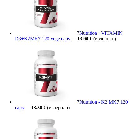
7Nutrition - VITAMIN
D3+K2MK7 120 vege caps
—
13.90 €
(изчерпан)
7Nutrition - K2 MK7 120
caps
—
13.30 €
(изчерпан)