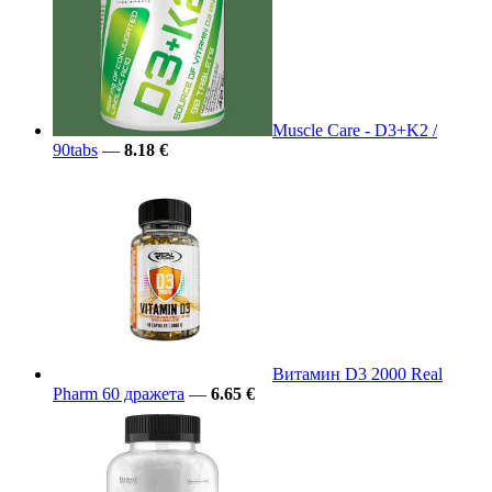
Muscle Care - D3+K2 /
90tabs
—
8.18 €
Витамин D3 2000 Real
Pharm 60 дражета
—
6.65 €