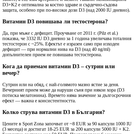
D3+K2 е оптимална за костно здраве и сърдечно-съдова
защита, особено при по-високи дози D3 (над 2000 IU дневно).
Витамин D3 повишава ли тестостерона?
Да, при мъже с дефицит. Проучване от 2011 г. (Pilz et al.)
показва, че 3332 IU D3 дневно за 1 година увеличава тоталния
тестостерон с ~25%. Ефектът е изразен само при изходен
дефицит — при нормални нива на D3 (над 40 ng/ml)
допълнителен прием не повишава тестостерона.
Кога да приемам витамин D3 – сутрин или
вечер?
Сутрин или на обяд, с най-голямото мазно ястие за деня.
Вечерният прием може да наруши съня при някои хора (D3
потиска мелатонина). Времето няма значение за дългосрочния
ефект — важна е консистентността.
Колко струва витамин D3 в България?
Цените в Sport Zona започват от ~8 EUR за 90 капсули 1000 IU
(3 месеца) и достигат 18-25 EUR за 200 капсули 5000 IU + K2.