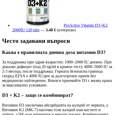
ProActive Vitamin D3+K2
2000IU 120 tabs
—
3.48 €
(изчерпан)
Често задавани въпроси
Каква е правилната дневна доза витамин D3?
За поддръжка при здрав възрастен: 1000–2000 IU дневно. При
доказан дефицит (под 20 ng/ml в кръвен тест): 4000–5000 IU за
2-3 месеца, после поддръжка. Горната безопасна граница
според EFSA е 4000 IU/ден за дългосрочен прием без
медицинско наблюдение. Винаги приемайте D3 с мазна храна
за максимално усвояване.
D3 + K2 – защо се комбинират?
Витамин D3 увеличава абсорбцията на калций от червата, а
Витамин K2 (MK-7) насочва този калций към костите и
зъбите, а НЕ към артериите и меките тъкани. Комбинацията