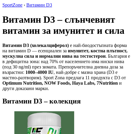
SportZone
›
Витамин D3
Витамин D3 – слънчевият
витамин за имунитет и сила
Витамин D3 (холекалциферол)
е най-биодостъпната форма
на витамин D — есенциален за
имунитет, костна плътност,
мускулна сила и нормални нива на тестостерон
. България е
в дефицитна зона: над 70% от населението има ниски нива
(под 30 ng/ml) през зимата. Препоръчителна дневна доза за
възрастни:
1000–4000 IU
, най-добре с мазна храна (D3 е
мастно-разтворим). Sport Zona предлага 11 продукта с D3 от
Optimum Nutrition, NOW Foods, Haya Labs, 7Nutrition
и
други доказани марки.
Витамин D3 – колекция