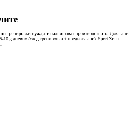
лите
ивни тренировки нуждите надвишават производството. Доказани
5-10 g дневно (след тренировка + преди лягане). Sport Zona
n
.