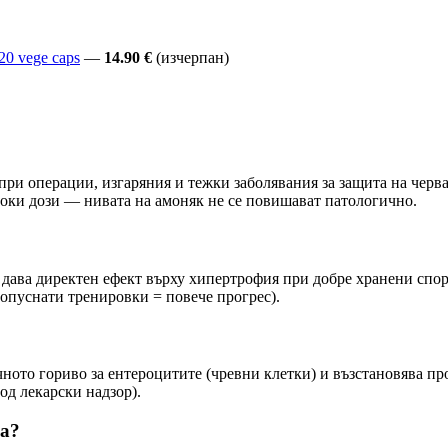
20 vege caps
—
14.90 €
(изчерпан)
 при операции, изгаряния и тежки заболявания за защита на черва
соки дози — нивата на амоняк не се повишават патологично.
 дава директен ефект върху хипертрофия при добре хранени спо
опуснати тренировки = повече прогрес).
то гориво за ентероцитите (чревни клетки) и възстановява пропу
од лекарски надзор).
ка?