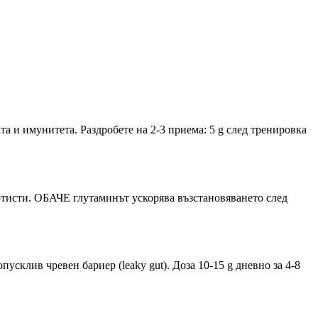
та и имунитета. Раздробете на 2-3 приема: 5 g след тренировка
ртисти. ОБАЧЕ глутаминът ускорява възстановяването след
склив чревен бариер (leaky gut). Доза 10-15 g дневно за 4-8