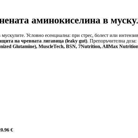
анената аминокиселина в муску
 мускулите. Условно есенциална: при стрес, болест или интенз
щита на чревната лигавица (leaky gut)
. Препоръчителна доза: 
nized Glutamine), MuscleTech, BSN, 7Nutrition, AllMax Nutritio
20.96 €