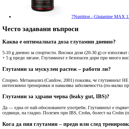
7Nutrition - Glutamine MAX 1
Често задавани въпроси
Каква е оптималната доза глутамин дневно?
5-10 g дневно за спортисти. Високи дози (20-30 g) се използват
+ 5 g преди лягане. Глутаминът е безопасен дори при много ви
Глутамин за мускулен растеж – работи ли?
Спорно. Метаанализ (Candow, 2001) показва, че глутаминът НЕ
интензивни тренировки и намалява заболяемостта (по-малко пр
Глутамин за здрави черва (leaky gut, IBS)?
Да — една от най-обоснованите употреби. Глутаминът е първично
седмици, на гладно. Полезен при IBS, Crohn, болест на Crohn (п
Кога да пия глутамин – преди или след трениров