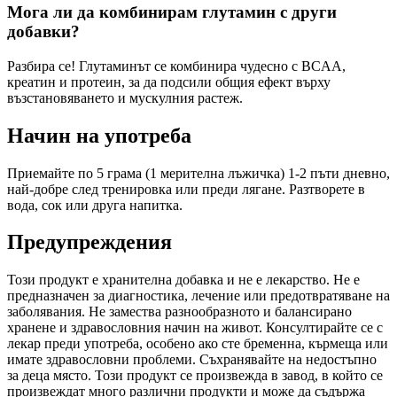
Мога ли да комбинирам глутамин с други
добавки?
Разбира се! Глутаминът се комбинира чудесно с BCAA,
креатин и протеин, за да подсили общия ефект върху
възстановяването и мускулния растеж.
Начин на употреба
Приемайте по 5 грама (1 мерителна лъжичка) 1-2 пъти дневно,
най-добре след тренировка или преди лягане. Разтворете в
вода, сок или друга напитка.
Предупреждения
Този продукт е хранителна добавка и не е лекарство. Не е
предназначен за диагностика, лечение или предотвратяване на
заболявания. Не замества разнообразното и балансирано
хранене и здравословния начин на живот. Консултирайте се с
лекар преди употреба, особено ако сте бременна, кърмеща или
имате здравословни проблеми. Съхранявайте на недостъпно
за деца място. Този продукт се произвежда в завод, в който се
произвеждат много различни продукти и може да съдържа