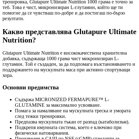
тренировка, Glutapure Ultimate Nutrition 1000 грама е точно за
теб. Това е чист, микронизиран L-глутамин, който ще ти
помогне да се чувстваш по-добре и да постигаш по-бързо
резултати.
Какво представлява Glutapure Ultimate
Nutrition?
Glutapure Ultimate Nutrition е висококачествена хранителна
добавка, съдържаща 1000 грама чист микронизиран L-
глутамин. Той е създаден, за да подпомага възстановяването и
поддържането на мускулната маса при активно спортуващи
хора.
Основни предимства
Съдържа MICRONIZED FERMAPURE™ L-
GLUTAMINE за максимално усвояване.
Помага за намаляване на мускулната треска и умората
след тежки тренировки.
Предпазва мускулната тъкан от разпад (катаболизъм).
Подкрепя имунната система, което е ключово при
физически натоварвания.
Произведен в САЩ по NSF (cGMP) стандарти за