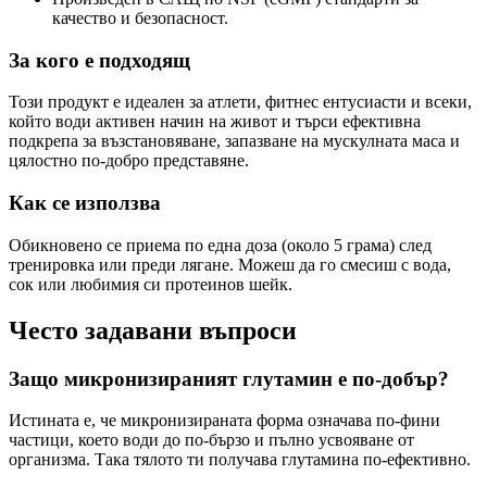
качество и безопасност.
За кого е подходящ
Този продукт е идеален за атлети, фитнес ентусиасти и всеки,
който води активен начин на живот и търси ефективна
подкрепа за възстановяване, запазване на мускулната маса и
цялостно по-добро представяне.
Как се използва
Обикновено се приема по една доза (около 5 грама) след
тренировка или преди лягане. Можеш да го смесиш с вода,
сок или любимия си протеинов шейк.
Често задавани въпроси
Защо микронизираният глутамин е по-добър?
Истината е, че микронизираната форма означава по-фини
частици, което води до по-бързо и пълно усвояване от
организма. Така тялото ти получава глутамина по-ефективно.