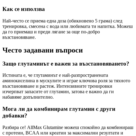
Как се използва
Най-често се приема една доза (обикновено 5 грама) след
тренировка, смесена с вода или любимата ти напитка. Можеш
да го приемаш и преди лягане за още по-добро
възстановяване.
Често задавани въпроси
Защо глутаминът е важен за възстановяването?
Истината е, че глутаминът е най-разпространената
аминокиселина в мускулите и играе ключова роля за тяхното
възстановяване и растеж. Интензивните тренировки
изчерпват запасите от глутамин, затова е важно да ги
набавяме допълнително.
Мога ли да комбинирам глутамин с други
добавки?
Разбира се! AllMax Glutamine можеш спокойно да комбинираш
с протеин, BCAA или креатин за максимални резултати и