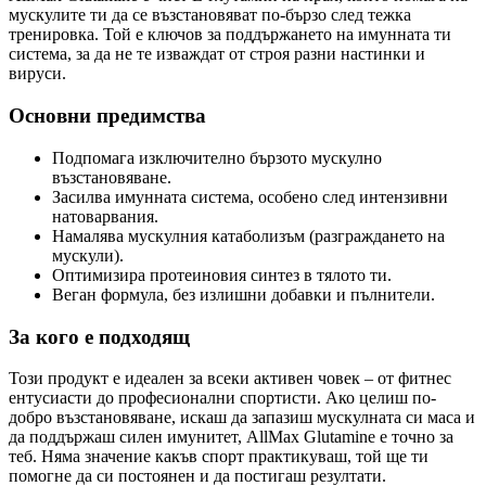
мускулите ти да се възстановяват по-бързо след тежка
тренировка. Той е ключов за поддържането на имунната ти
система, за да не те изваждат от строя разни настинки и
вируси.
Основни предимства
Подпомага изключително бързото мускулно
възстановяване.
Засилва имунната система, особено след интензивни
натоварвания.
Намалява мускулния катаболизъм (разграждането на
мускули).
Оптимизира протеиновия синтез в тялото ти.
Веган формула, без излишни добавки и пълнители.
За кого е подходящ
Този продукт е идеален за всеки активен човек – от фитнес
ентусиасти до професионални спортисти. Ако целиш по-
добро възстановяване, искаш да запазиш мускулната си маса и
да поддържаш силен имунитет, AllMax Glutamine е точно за
теб. Няма значение какъв спорт практикуваш, той ще ти
помогне да си постоянен и да постигаш резултати.