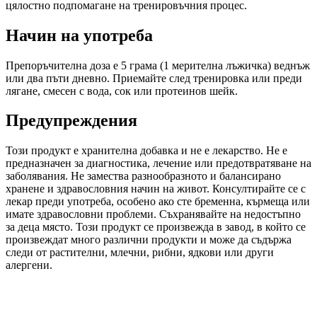
цялостно подпомагане на тренировъчния процес.
Начин на употреба
Препоръчителна доза е 5 грама (1 мерителна лъжичка) веднъж
или два пъти дневно. Приемайте след тренировка или преди
лягане, смесен с вода, сок или протеинов шейк.
Предупреждения
Този продукт е хранителна добавка и не е лекарство. Не е
предназначен за диагностика, лечение или предотвратяване на
заболявания. Не замества разнообразното и балансирано
хранене и здравословния начин на живот. Консултирайте се с
лекар преди употреба, особено ако сте бременна, кърмеща или
имате здравословни проблеми. Съхранявайте на недостъпно
за деца място. Този продукт се произвежда в завод, в който се
произвеждат много различни продукти и може да съдържа
следи от растителни, млечни, рибни, ядкови или други
алергени.