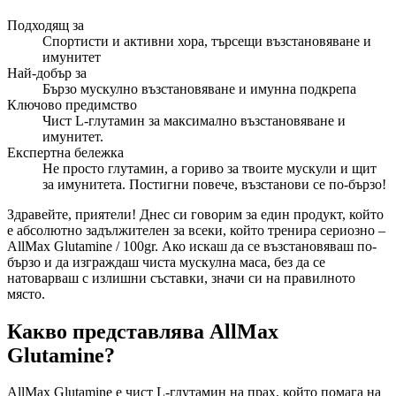
Подходящ за
Спортисти и активни хора, търсещи възстановяване и
имунитет
Най-добър за
Бързо мускулно възстановяване и имунна подкрепа
Ключово предимство
Чист L-глутамин за максимално възстановяване и
имунитет.
Експертна бележка
Не просто глутамин, а гориво за твоите мускули и щит
за имунитета. Постигни повече, възстанови се по-бързо!
Здравейте, приятели! Днес си говорим за един продукт, който
е абсолютно задължителен за всеки, който тренира сериозно –
AllMax Glutamine / 100gr. Ако искаш да се възстановяваш по-
бързо и да изграждаш чиста мускулна маса, без да се
натоварваш с излишни съставки, значи си на правилното
място.
Какво представлява AllMax
Glutamine?
AllMax Glutamine е чист L-глутамин на прах, който помага на