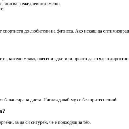
се вписва в ежедневното меню.
те.
 от спортисти до любители на фитнеса. Ако искаш да оптимизира
ита, кисело мляко, овесени ядки или просто да го ядеш директно
 от балансирана диета. Наслаждавай му се без притеснения!
а?
гени, за да си сигурен, че е подходящ за теб.