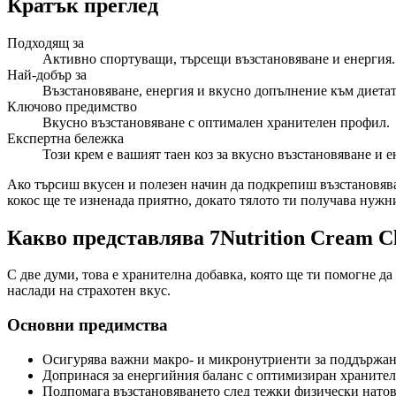
Кратък преглед
Подходящ за
Активно спортуващи, търсещи възстановяване и енергия.
Най-добър за
Възстановяване, енергия и вкусно допълнение към диетат
Ключово предимство
Вкусно възстановяване с оптимален хранителен профил.
Експертна бележка
Този крем е вашият таен коз за вкусно възстановяване и е
Ако търсиш вкусен и полезен начин да подкрепиш възстановяван
кокос ще те изненада приятно, докато тялото ти получава нужн
Какво представлява 7Nutrition Cream Ch
С две думи, това е хранителна добавка, която ще ти помогне да 
наслади на страхотен вкус.
Основни предимства
Осигурява важни макро- и микронутриенти за поддържане
Допринася за енергийния баланс с оптимизиран храните
Подпомага възстановяването след тежки физически натов