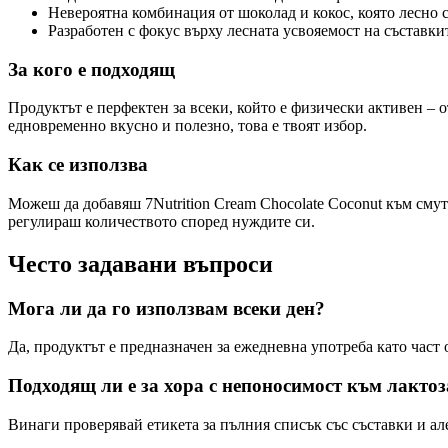
Невероятна комбинация от шоколад и кокос, която лесно 
Разработен с фокус върху лесната усвояемост на съставки
За кого е подходящ
Продуктът е перфектен за всеки, който е физически активен –
едновременно вкусно и полезно, това е твоят избор.
Как се използва
Можеш да добавяш 7Nutrition Cream Chocolate Coconut към смут
регулираш количеството според нуждите си.
Често задавани въпроси
Мога ли да го използвам всеки ден?
Да, продуктът е предназначен за ежедневна употреба като част
Подходящ ли е за хора с непоносимост към лактоз
Винаги проверявай етикета за пълния списък със съставки и алер