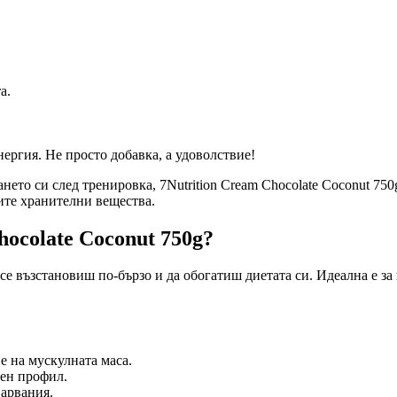
а.
нергия. Не просто добавка, а удоволствие!
ето си след тренировка, 7Nutrition Cream Chocolate Coconut 750
ите хранителни вещества.
ocolate Coconut 750g?
се възстановиш по-бързо и да обогатиш диетата си. Идеална е за 
 на мускулната маса.
лен профил.
арвания.