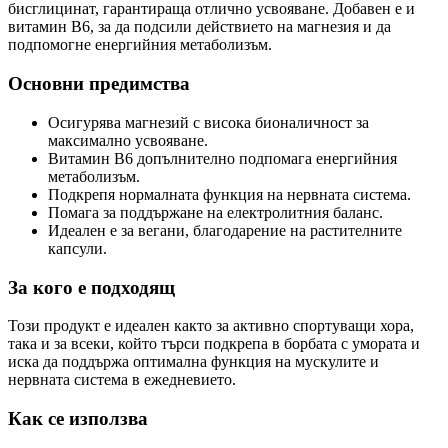
бисглицинат, гарантираща отлично усвояване. Добавен е и
витамин B6, за да подсили действието на магнезия и да
подпомогне енергийния метаболизъм.
Основни предимства
Осигурява магнезий с висока бионаличност за
максимално усвояване.
Витамин B6 допълнително подпомага енергийния
метаболизъм.
Подкрепя нормалната функция на нервната система.
Помага за поддържане на електролитния баланс.
Идеален е за вегани, благодарение на растителните
капсули.
За кого е подходящ
Този продукт е идеален както за активно спортуващи хора,
така и за всеки, който търси подкрепа в борбата с умората и
иска да поддържа оптимална функция на мускулите и
нервната система в ежедневието.
Как се използва