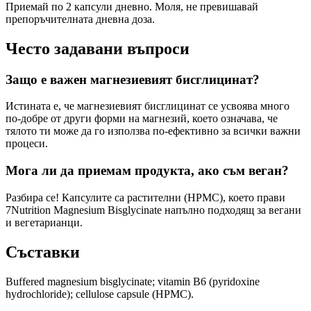
Приемай по 2 капсули дневно. Моля, не превишавай
препоръчителната дневна доза.
Често задавани въпроси
Защо е важен магнезиевият бисглицинат?
Истината е, че магнезиевият бисглицинат се усвоява много
по-добре от други форми на магнезий, което означава, че
тялото ти може да го използва по-ефективно за всички важни
процеси.
Мога ли да приемам продукта, ако съм веган?
Разбира се! Капсулите са растителни (HPMC), което прави
7Nutrition Magnesium Bisglycinate напълно подходящ за вегани
и вегетарианци.
Съставки
Buffered magnesium bisglycinate; vitamin B6 (pyridoxine
hydrochloride); cellulose capsule (HPMC).