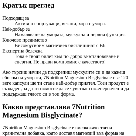
Кратък преглед
Подходящ за
Активно спортуващи, вегани, хора с умора.
Най-добър за
Намаляване на умората, мускулна и нервна функция.
Ключово предимство
Високоусвоим магнезиев бисглицинат с B6.
Експертна бележка
Това е твоят билет към по-добро възстановяване и
енергия. Не прави компромис с качеството!
Ако търсиш начин да подкрепиш мускулите си и да кажеш
сбогом на умората, 7Nutrition Magnesium Bisglycinate със 120
веге капсули ще ти стане най-добър приятел. Този продукт е
създаден, за да ти помогне да се чувстваш по-енергичен и да
поддържаш тялото си в топ форма.
Какво представлява 7Nutrition
Magnesium Bisglycinate?
7Nutrition Magnesium Bisglycinate е висококачествена
хранителна добавка, която доставя магнезий във форма на