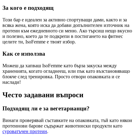
За кого е подходящ
Този бар е идеален за активно спортуващи дами, както и за
всяка жена, която иска да добави допълнителен източник на
протеин към ежедневното си меню. Ако търсиш нещо вкусно
и полезно, което да те подкрепи в постигането на фитнес
целите ти, IsoFemme е твоят избор.
Как се използва
Можеш да хапваш IsoFemme като бърза закуска между
храненията, когато огладнееш, или пък като възстановяващо
блокче след тренировка. Просто отвори опаковката и се
наслади!
Често задавани въпроси
Подходящ ли е за вегетарианци?
Винаги проверявай съставките на опаковката, тъй като някои
протеинови барове съдържат животински продукти като
суроватъчен протеин
.