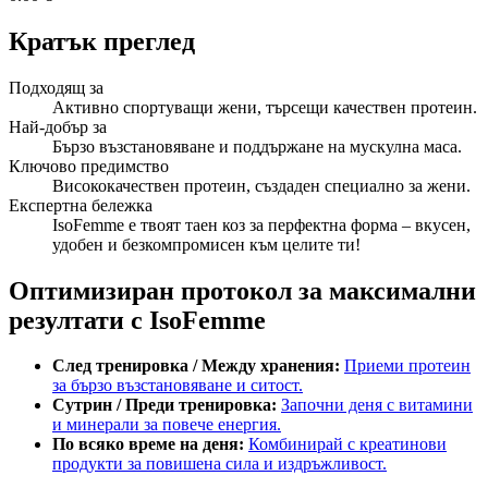
Кратък преглед
Подходящ за
Активно спортуващи жени, търсещи качествен протеин.
Най-добър за
Бързо възстановяване и поддържане на мускулна маса.
Ключово предимство
Висококачествен протеин, създаден специално за жени.
Експертна бележка
IsoFemme е твоят таен коз за перфектна форма – вкусен,
удобен и безкомпромисен към целите ти!
Оптимизиран протокол за максимални
резултати с IsoFemme
След тренировка / Между хранения:
Приеми протеин
за бързо възстановяване и ситост.
Сутрин / Преди тренировка:
Започни деня с витамини
и минерали за повече енергия.
По всяко време на деня:
Комбинирай с креатинови
продукти за повишена сила и издръжливост.