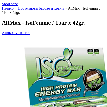
SportZone
Начало
>
Протеинови барове и храни
>
AllMax - IsoFemme /
1bar x 42gr.
AllMax - IsoFemme / 1bar x 42gr.
Allmax Nutrition