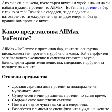
Ако си активна жена, която търси вкусен и удобен начин да си
набави нужния протеин, то AllMax - IsoFemme
протеинов
бар
е точно за теб! Този бар е създаден, за да подкрепи
натовареното ти ежедневие и да ти даде енергия, без да
правиш компромис с вкуса.
Какво представлява AllMax -
IsoFemme?
AllMax - IsoFemme е протеинов бар, който ти осигурява
висококачествен протеин в удобна опаковка. Той е перфектен
за забързаното ежедневие и съчетава страхотен вкус с
балансирани хранителни вещества, специално подбрани за
нуждите на жените.
Основни предимства
Доставя сериозна доза протеин за поддържане на
мускулната маса.
Супер лесен начин да хапнеш протеин по всяко време.
Съдържа само качествени съставки.
Помага ти да се чувстваш сита и енергична.
Разработен е с мисъл за специфичните нужди на жените.