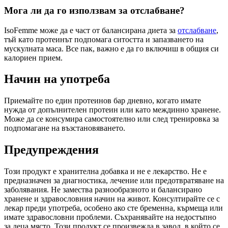
Мога ли да го използвам за отслабване?
IsoFemme може да е част от балансирана диета за
отслабване
,
тъй като протеинът подпомага ситостта и запазването на
мускулната маса. Все пак, важно е да го включиш в общия си
калориен прием.
Начин на употреба
Приемайте по един протеинов бар дневно, когато имате
нужда от допълнителен протеин или като междинно хранене.
Може да се консумира самостоятелно или след тренировка за
подпомагане на възстановяването.
Предупреждения
Този продукт е хранителна добавка и не е лекарство. Не е
предназначен за диагностика, лечение или предотвратяване на
заболявания. Не замества разнообразното и балансирано
хранене и здравословния начин на живот. Консултирайте се с
лекар преди употреба, особено ако сте бременна, кърмеща или
имате здравословни проблеми. Съхранявайте на недостъпно
за деца място. Този продукт се произвежда в завод, в който се