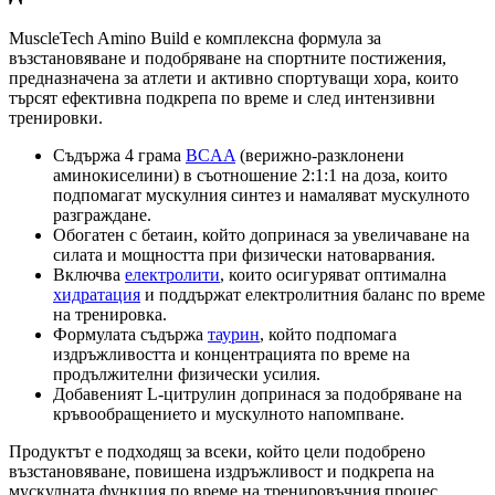
MuscleTech Amino Build е комплексна формула за
възстановяване и подобряване на спортните постижения,
предназначена за атлети и активно спортуващи хора, които
търсят ефективна подкрепа по време и след интензивни
тренировки.
Съдържа 4 грама
BCAA
(верижно-разклонени
аминокиселини) в съотношение 2:1:1 на доза, които
подпомагат мускулния синтез и намаляват мускулното
разграждане.
Обогатен с бетаин, който допринася за увеличаване на
силата и мощността при физически натоварвания.
Включва
електролити
, които осигуряват оптимална
хидратация
и поддържат електролитния баланс по време
на тренировка.
Формулата съдържа
таурин
, който подпомага
издръжливостта и концентрацията по време на
продължителни физически усилия.
Добавеният L-цитрулин допринася за подобряване на
кръвообращението и мускулното напомпване.
Продуктът е подходящ за всеки, който цели подобрено
възстановяване, повишена издръжливост и подкрепа на
мускулната функция по време на тренировъчния процес.