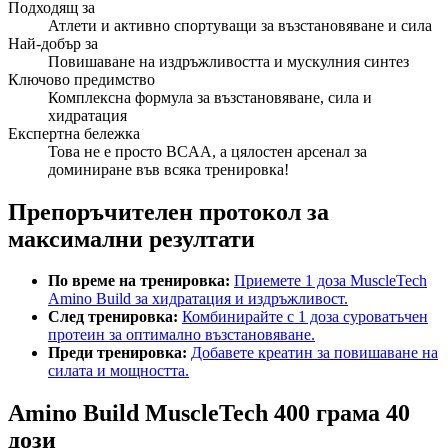
Подходящ за
Атлети и активно спортуващи за възстановяване и сила
Най-добър за
Повишаване на издръжливостта и мускулния синтез
Ключово предимство
Комплексна формула за възстановяване, сила и
хидратация
Експертна бележка
Това не е просто BCAA, а цялостен арсенал за
доминиране във всяка тренировка!
Препоръчителен протокол за
максимални резултати
По време на тренировка:
Приемете 1 доза MuscleTech
Amino Build за хидратация и издръжливост.
След тренировка:
Комбинирайте с 1 доза суроватъчен
протеин за оптимално възстановяване.
Преди тренировка:
Добавете креатин за повишаване на
силата и мощността.
Amino Build MuscleTech 400 грама 40
дози