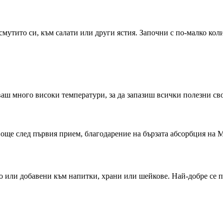
мутито си, към салати или други ястия. Започни с по-малко коли
гваш много високи температури, за да запазиш всички полезни св
 още след първия прием, благодарение на бързата абсорбция на 
о или добавени към напитки, храни или шейкове. Най-добре се п