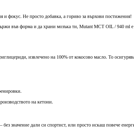
 и фокус. Не просто добавка, а гориво за върхови постижения!
държи във форма и да храни мозъка ти, Mutant MCT OIL / 940 ml е
иглицериди, извлечено на 100% от кокосово масло. То осигурява 
ренировки.
производството на кетони.
– без значение дали си спортист, или просто искаш повече енерг