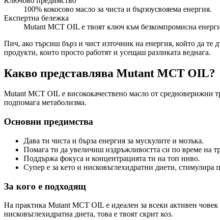
Ключово предимство
100% кокосово масло за чиста и бързоусвояема енергия.
Експертна бележка
Mutant MCT OIL е твоят ключ към безкомпромисна енергия
Пич, ако търсиш бърз и чист източник на енергия, който да те 
продукти, които просто работят и усещаш разликата веднага.
Какво представлява Mutant MCT OIL?
Mutant MCT OIL е висококачествено масло от средноверижни тр
подпомага метаболизма.
Основни предимства
Дава ти чиста и бърза енергия за мускулите и мозъка.
Помага ти да увеличиш издръжливостта си по време на т
Поддържа фокуса и концентрацията ти на топ ниво.
Супер е за кето и нисковъглехидратни диети, стимулира 
За кого е подходящ
На практика Mutant MCT OIL е идеален за всеки активен човек 
нисковъглехидратна диета, това е твоят скрит коз.