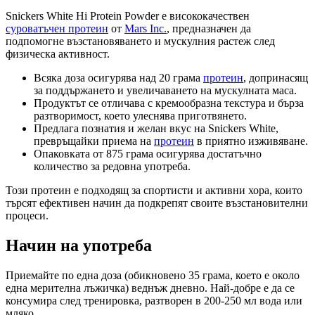
Snickers White Hi Protein Powder е висококачествен
суроватъчен протеин
от
Mars Inc.
, предназначен да
подпомогне възстановяването и мускулния растеж след
физическа активност.
Всяка доза осигурява над 20 грама
протеин
, допринасящ
за поддържането и увеличаването на мускулната маса.
Продуктът се отличава с кремообразна текстура и бърза
разтворимост, което улеснява приготвянето.
Предлага познатия и желан вкус на Snickers White,
превръщайки приема на
протеин
в приятно изживяване.
Опаковката от 875 грама осигурява достатъчно
количество за редовна употреба.
Този протеин е подходящ за спортисти и активни хора, които
търсят ефективен начин да подкрепят своите възстановителни
процеси.
Начин на употреба
Приемайте по една доза (обикновено 35 грама, което е около
една мерителна лъжичка) веднъж дневно. Най-добре е да се
консумира след тренировка, разтворен в 200-250 мл вода или
мляко.