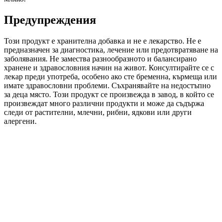
Предупреждения
Този продукт е хранителна добавка и не е лекарство. Не е
предназначен за диагностика, лечение или предотвратяване на
заболявания. Не замества разнообразното и балансирано
хранене и здравословния начин на живот. Консултирайте се с
лекар преди употреба, особено ако сте бременна, кърмеща или
имате здравословни проблеми. Съхранявайте на недостъпно
за деца място. Този продукт се произвежда в завод, в който се
произвеждат много различни продукти и може да съдържа
следи от растителни, млечни, рибни, ядкови или други
алергени.