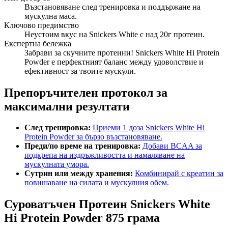
Възстановяване след тренировка и поддържане на
мускулна маса.
Ключово предимство
Неустоим вкус на Snickers White с над 20г протеин.
Експертна бележка
Забрави за скучните протеини! Snickers White Hi Protein
Powder е перфектният баланс между удоволствие и
ефективност за твоите мускули.
Препоръчителен протокол за
максимални резултати
След тренировка:
Приеми 1 доза Snickers White Hi
Protein Powder за бързо възстановяване.
Преди/по време на тренировка:
Добави BCAA за
подкрепа на издръжливостта и намаляване на
мускулната умора.
Сутрин или между хранения:
Комбинирай с креатин за
повишаване на силата и мускулния обем.
Суроватъчен Протеин Snickers White
Hi Protein Powder 875 грама